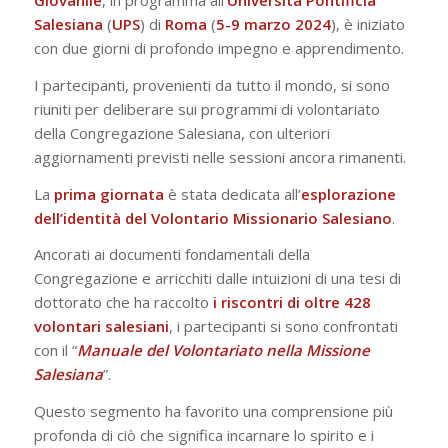
Giovanile
, in programma all’
Università Pontificia
Salesiana
(
UPS
) di
Roma
(
5-9 marzo 2024
), è iniziato
con due giorni di profondo impegno e apprendimento.
I partecipanti, provenienti da tutto il mondo, si sono
riuniti per deliberare sui programmi di volontariato
della Congregazione Salesiana, con ulteriori
aggiornamenti previsti nelle sessioni ancora rimanenti.
La
prima
giornata
è stata dedicata all’
esplorazione
dell’identità del Volontario Missionario Salesiano
.
Ancorati ai documenti fondamentali della
Congregazione e arricchiti dalle intuizioni di una tesi di
dottorato che ha raccolto
i riscontri di oltre 428
volontari salesiani
, i partecipanti si sono confrontati
con il “
Manuale del Volontariato nella Missione
Salesiana
”.
Questo segmento ha favorito una comprensione più
profonda di ciò che significa incarnare lo spirito e i