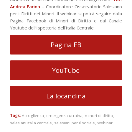
Andrea Farina
– Coordinatore Osservatorio Salesiano
per i Diritti dei Minori. Il webinar si potrà seguire dalla
Pagina Facebook di Minori di Diritto e dal Canale
Youtube dell’Ispettoria dell’Italia Centrale.
Pagina FB
YouTube
La locandina
Tags:
Accoglienza
,
emergenza ucraina
,
minori di diritto
,
salesiani italia centrale
,
salesiani per il sociale
,
Webinar