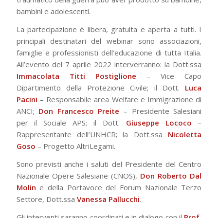
bambini e adolescenti.
La partecipazione è libera, gratuita e aperta a tutti. I
principali destinatari del webinar sono associazioni,
famiglie e professionisti dell’educazione di tutta Italia.
All’evento del 7 aprile 2022 interverranno: la Dott.ssa
Immacolata Titti Postiglione
– Vice Capo
Dipartimento della Protezione Civile; il Dott.
Luca
Pacini
– Responsabile area Welfare e Immigrazione di
ANCI;
Don Francesco Preite
– Presidente Salesiani
per il Sociale APS; il Dott.
Giuseppe Lococo
–
Rappresentante dell’UNHCR; la Dott.ssa
Nicoletta
Goso
– Progetto AltriLegami.
Sono previsti anche i saluti del Presidente del Centro
Nazionale Opere Salesiane (CNOS),
Don Roberto Dal
Molin
e della Portavoce del Forum Nazionale Terzo
Settore, Dott.ssa
Vanessa Pallucchi
.
Gli interventi saranno coordinati e in dialogo con il
Prof.