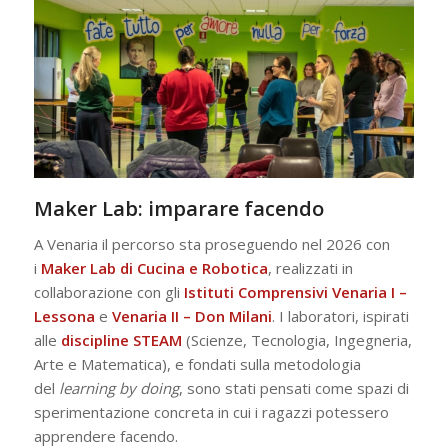
Maker Lab: imparare facendo
A Venaria il percorso sta proseguendo nel 2026 con
i
Maker Lab di Cucina e Robotica
, realizzati in
collaborazione con gli
Istituti Comprensivi Venaria I –
Lessona
e
Venaria II – Don Milani
. I laboratori, ispirati
alle
discipline STEAM
(Scienze, Tecnologia, Ingegneria,
Arte e Matematica), e fondati sulla metodologia
del
learning by doing
, sono stati pensati come spazi di
sperimentazione concreta in cui i ragazzi potessero
apprendere facendo.