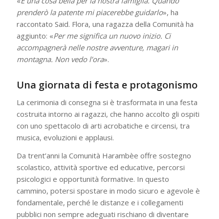
«
È una cosa bella per la nostra famiglia. Quando
prenderò la patente mi piacerebbe guidarlo
», ha
raccontato Said. Flora, una ragazza della Comunità ha
aggiunto: «
Per me significa un nuovo inizio. Ci
accompagnerà nelle nostre avventure, magari in
montagna. Non vedo l’ora
».
Una giornata di festa e protagonismo
La cerimonia di consegna si è trasformata in una festa
costruita intorno ai ragazzi, che hanno accolto gli ospiti
con uno spettacolo di arti acrobatiche e circensi, tra
musica, evoluzioni e applausi.
Da trent’anni la Comunità Harambèe offre sostegno
scolastico, attività sportive ed educative, percorsi
psicologici e opportunità formative. In questo
cammino, potersi spostare in modo sicuro e agevole è
fondamentale, perché le distanze e i collegamenti
pubblici non sempre adeguati rischiano di diventare