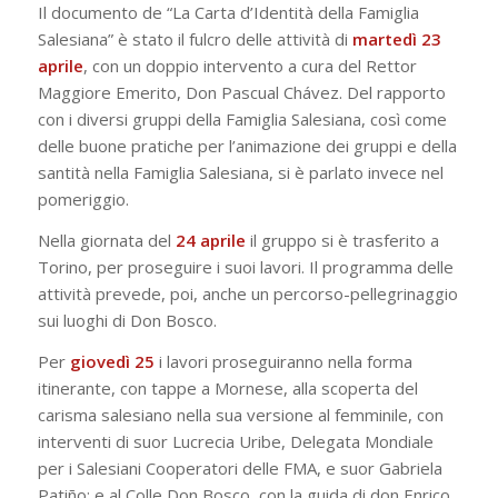
Il documento de “La Carta d’Identità della Famiglia
Salesiana” è stato il fulcro delle attività di
martedì 23
aprile
, con un doppio intervento a cura del Rettor
Maggiore Emerito, Don Pascual Chávez. Del rapporto
con i diversi gruppi della Famiglia Salesiana, così come
delle buone pratiche per l’animazione dei gruppi e della
santità nella Famiglia Salesiana, si è parlato invece nel
pomeriggio.
Nella giornata del
24 aprile
il gruppo si è trasferito a
Torino, per proseguire i suoi lavori. Il programma delle
attività prevede, poi, anche un percorso-pellegrinaggio
sui luoghi di Don Bosco.
Per
giovedì 25
i lavori proseguiranno nella forma
itinerante, con tappe a Mornese, alla scoperta del
carisma salesiano nella sua versione al femminile, con
interventi di suor Lucrecia Uribe, Delegata Mondiale
per i Salesiani Cooperatori delle FMA, e suor Gabriela
Patiño; e al Colle Don Bosco, con la guida di don Enrico