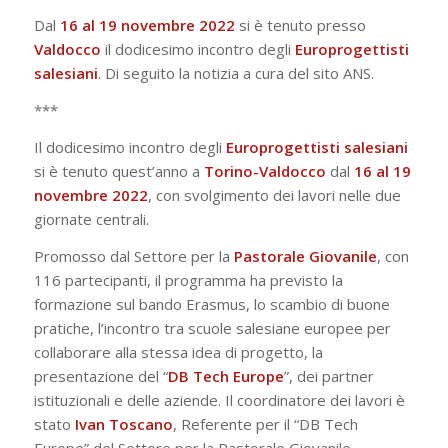
Dal
16 al 19 novembre 2022
si è tenuto presso
Valdocco
il dodicesimo incontro degli
Europrogettisti
salesiani
. Di seguito la notizia a cura del sito ANS.
***
Il dodicesimo incontro degli
Europrogettisti
salesiani
si è tenuto quest’anno a
Torino-Valdocco
dal
16 al 19
novembre 2022
, con svolgimento dei lavori nelle due
giornate centrali.
Promosso dal Settore per la
Pastorale
Giovanile
, con
116 partecipanti, il programma ha previsto la
formazione sul bando Erasmus, lo scambio di buone
pratiche, l’incontro tra scuole salesiane europee per
collaborare alla stessa idea di progetto, la
presentazione del “
DB Tech Europe
”, dei partner
istituzionali e delle aziende. Il coordinatore dei lavori è
stato
Ivan Toscano
, Referente per il “DB Tech
Europe” del Settore per la Pastorale Giovanile.