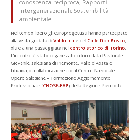
conoscenza reciproca; Rapporti
intergenerazionali; Sostenibilità
ambientale”.
Nel tempo libero gli europrogettisti hanno partecipato
alla visita guidata di
Valdocco
e del
Colle
Don
Bosco
,
oltre a una passeggiata nel
centro storico di
Torino
.
L’incontro è stato organizzato in loco dalla Pastorale
Giovanile salesiana di Piemonte, Valle d’Aosta e
Lituania, in collaborazione con il Centro Nazionale
Opere Salesiane – Formazione Aggiornamento
Professionale (
CNOSF-FAP
) della Regione Piemonte.