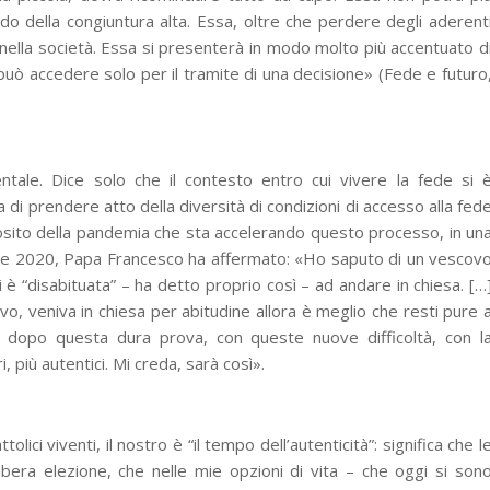
odo della congiuntura alta. Essa, oltre che perdere degli aderent
nella società. Essa si presenterà in modo molto più accentuato d
può accedere solo per il tramite di una decisione» (Fede e futuro
entale. Dice solo che il contesto entro cui vivere la fede si 
 di prendere atto della diversità di condizioni di accesso alla fed
osito della pandemia che sta accelerando questo processo, in un
bre 2020, Papa Francesco ha affermato: «Ho saputo di un vescov
 “disabituata” – ha detto proprio così – ad andare in chiesa. […
o, veniva in chiesa per abitudine allora è meglio che resti pure 
e dopo questa dura prova, con queste nuove difficoltà, con l
, più autentici. Mi creda, sarà così».
ici viventi, il nostro è “il tempo dell’autenticità”: significa che l
ibera elezione, che nelle mie opzioni di vita – che oggi si son