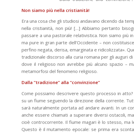
Non siamo più nella cristianità!
Era una cosa che gli studiosi andavano dicendo da temp
nella cristianità, non più! […] Abbiamo pertanto bis
passare a una pastorale relativistica. Non siamo più in
ma pure in gran parte dell’Occidente – non costituis
perfino negata, derisa, emarginata e ridicolizzata». Q
tradizionale discorso alla curia romana per gli auguri d
dove il religioso non avrebbe più alcuno spazio – ma
metamorfosi del fenomeno religioso.
Dalla “tradizione” alla “convinzione”
Come possiamo descrivere questo processo in atto? 
su un fiume seguendo la direzione della corrente. Tu
sarà naturalmente portata ad andare avanti. In un co
anche essere chiamati a superare diversi ostacoli, ma
cioè controcorrente. Il fiume magari è lo stesso, ma le
Questo è il mutamento epocale: se prima era sconta