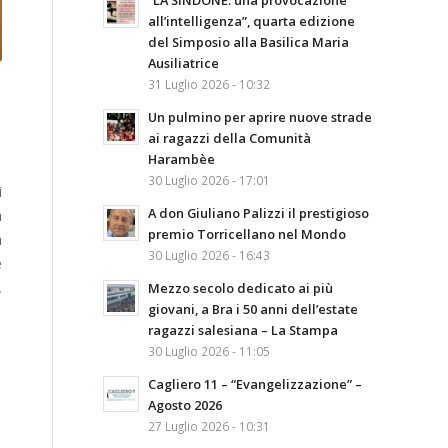
“LA SINDONE: una provocazione
all’intelligenza”, quarta edizione
del Simposio alla Basilica Maria
Ausiliatrice
31 Luglio 2026 - 10:32
Un pulmino per aprire nuove strade
ai ragazzi della Comunità
Harambèe
30 Luglio 2026 - 17:01
i
A don Giuliano Palizzi il prestigioso
a
premio Torricellano nel Mondo
a
30 Luglio 2026 - 16:43
e
,
Mezzo secolo dedicato ai più
giovani, a Bra i 50 anni dell’estate
ragazzi salesiana – La Stampa
30 Luglio 2026 - 11:05
Cagliero 11 – “Evangelizzazione” –
Agosto 2026
27 Luglio 2026 - 10:31