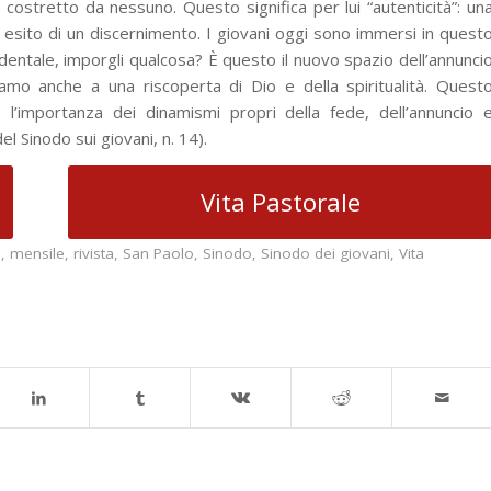
ostretto da nessuno. Questo significa per lui “autenticità”: un
 esito di un discernimento. I giovani oggi sono immersi in quest
dentale, imporgli qualcosa? È questo il nuovo spazio dell’annunci
tiamo anche a una riscoperta di Dio e della spiritualità. Quest
 l’importanza dei dinamismi propri della fede, dell’annuncio 
 Sinodo sui giovani, n. 14).
Vita Pastorale
1
,
mensile
,
rivista
,
San Paolo
,
Sinodo
,
Sinodo dei giovani
,
Vita