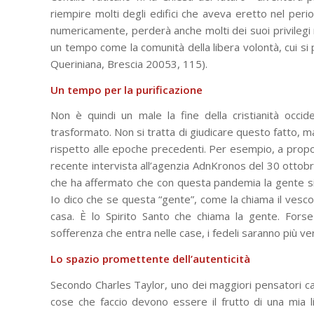
riempire molti degli edifici che aveva eretto nel peri
numericamente, perderà anche molti dei suoi privilegi 
un tempo come la comunità della libera volontà, cui si 
Queriniana, Brescia 20053, 115).
Un tempo per la purificazione
Non è quindi un male la fine della cristianità occid
trasformato. Non si tratta di giudicare questo fatto, ma
rispetto alle epoche precedenti. Per esempio, a prop
recente intervista all’agenzia AdnKronos del 30 otto
che ha affermato che con questa pandemia la gente si è
Io dico che se questa “gente”, come la chiama il vescov
casa. È lo Spirito Santo che chiama la gente. Fors
sofferenza che entra nelle case, i fedeli saranno più veri
Lo spazio promettente dell’autenticità
Secondo Charles Taylor, uno dei maggiori pensatori cattol
cose che faccio devono essere il frutto di una mia l