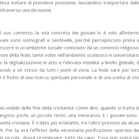
teva evitare di prendere posizione, lasciandosi trasportare dall
attraverso una decisione.
suo contesto, la vita concreta dei giovani lo è solo all’intern
iovani sono sismografi e sentinelle, perché percepiscono prima 
crescere in un’ambiente sociale connotato da un contesto religioso
moni della fede; tante volte nell’ambiente scolastico e universitari
a digitalizzazione in atto e l’elevata mobilità a livello globale, 
asciati a sé stessi da tutti i punti di vista. La fede sarà per lor
 il frutto di una ricerca spirituale personale e di una scelta di vit
iù visibile della fine della cristianità. Come dire, quando si tratta d
angono pochi, un piccolo resto, una minoranza. E i giovani sono 
nità cristiana. È il dato più eclatante, tra l’altro previsto da alcun
69. Per lui era l’effetto della necessaria purificazione operata da
più piccola, dovrà ricominciare tutto da capo. Essa non potrà pi