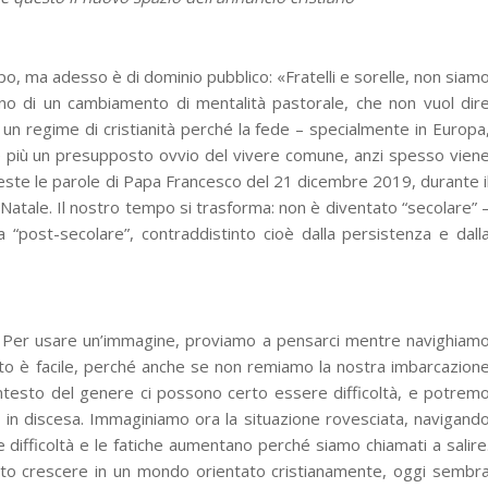
o, ma adesso è di dominio pubblico: «Fratelli e sorelle, non siam
ogno di un cambiamento di mentalità pastorale, che non vuol dir
 un regime di cristianità perché la fede – specialmente in Europa
ce più un presupposto ovvio del vivere comune, anzi spesso vien
ueste le parole di Papa Francesco del 21 dicembre 2019, durante i
i Natale. Il nostro tempo si trasforma: non è diventato “secolare” 
 “post-secolare”, contraddistinto cioè dalla persistenza e dall
Per usare un’immagine, proviamo a pensarci mentre navighiam
tto è facile, perché anche se non remiamo la nostra imbarcazion
ntesto del genere ci possono certo essere difficoltà, e potrem
 in discesa. Immaginiamo ora la situazione rovesciata, navigand
 difficoltà e le fatiche aumentano perché siamo chiamati a salire
to crescere in un mondo orientato cristianamente, oggi sembr