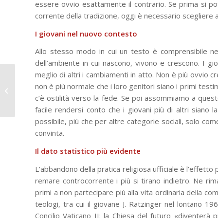
essere ovvio esattamente il contrario. Se prima si po
corrente della tradizione, oggi è necessario scegliere 
I giovani nel nuovo contesto
Allo stesso modo in cui un testo è comprensibile nel 
dell’ambiente in cui nascono, vivono e crescono. I g
meglio di altri i cambiamenti in atto. Non è più ovvio 
CNOSFAP Regione
non è più normale che i loro genitori siano i primi testi
Piemonte: “Tempo di
iscrizioni online, tempo
c’è ostilità verso la fede. Se poi assommiamo a questo l
di scelta...
facile rendersi conto che i giovani più di altri siano l
possibile, più che per altre categorie sociali, solo come
convinta.
Il dato statistico più evidente
L’abbandono della pratica religiosa ufficiale è l’effetto p
remare controcorrente i più si tirano indietro. Ne rim
primi a non partecipare più alla vita ordinaria della comu
teologi, tra cui il giovane J. Ratzinger nel lontano 19
Concilio Vaticano II: la Chiesa del futuro «diventerà 