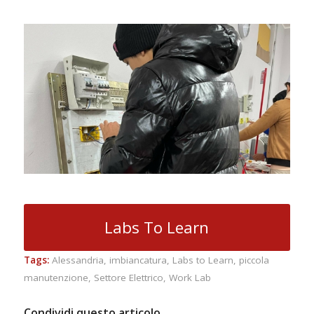
Labs To Learn
Tags:
Alessandria
,
imbiancatura
,
Labs to Learn
,
piccola
manutenzione
,
Settore Elettrico
,
Work Lab
Condividi questo articolo