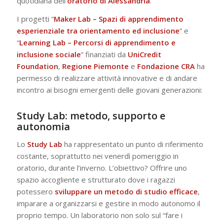
quotidiana dell’
oratorio di Alessandria
.
I progetti “
Maker Lab – Spazi di apprendimento
esperienziale tra orientamento ed inclusione
” e
“
Learning Lab – Percorsi di apprendimento e
inclusione sociale
” finanziati da
UniCredit
Foundation
,
Regione
Piemonte
e
Fondazione
CRA
hanno
permesso di realizzare attività innovative e di andare
incontro ai bisogni emergenti delle giovani generazioni:
Study Lab: metodo, supporto e
autonomia
Lo
Study Lab
ha rappresentato un punto di riferimento
costante, soprattutto nei venerdì pomeriggio in
oratorio, durante l’inverno. L’obiettivo? Offrire uno
spazio accogliente e strutturato dove i ragazzi
potessero
sviluppare un metodo di studio efficace
,
imparare a organizzarsi e gestire in modo autonomo il
proprio tempo. Un laboratorio non solo sul “fare i