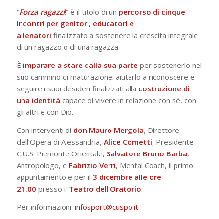
“
Forza ragazzi
!” è il titolo di un
percorso di cinque
incontri per genitori, educatori e
allenatori
finalizzato a sostenere la crescita integrale
di un ragazzo o di una ragazza.
È
imparare a stare dalla sua parte
per sostenerlo nel
suo cammino di maturazione: aiutarlo a riconoscere e
seguire i suoi desideri finalizzati alla
costruzione di
una identità
capace di vivere in relazione con sé, con
gli altri e con Dio.
Con interventi di
don Mauro Mergola
, Direttore
dell’Opera di Alessandria,
Alice Cometti
, Presidente
C.U.S. Piemonte Orientale,
Salvatore Bruno Barba
,
Antropologo, e
Fabrizio
Verri
, Mental Coach, il primo
appuntamento è per il
3 dicembre alle ore
21.00
presso il
Teatro
dell’Oratorio
.
Per informazioni:
infosport@cuspo.it
.