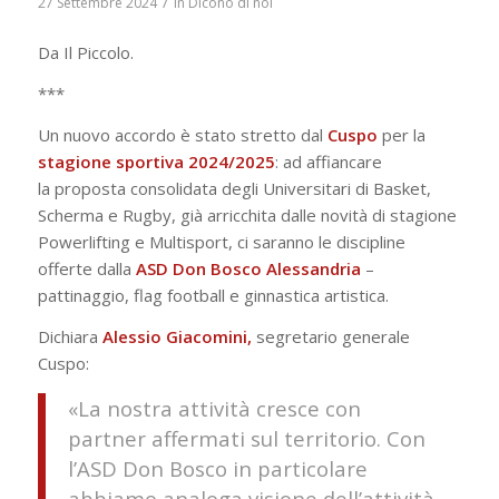
/
27 Settembre 2024
in
Dicono di noi
Da Il Piccolo.
***
Un nuovo accordo è stato stretto dal
Cuspo
per la
stagione sportiva 2024/2025
: ad affiancare
la proposta consolidata degli Universitari di Basket,
Scherma e Rugby, già arricchita dalle novità di stagione
Powerlifting e Multisport, ci saranno le discipline
offerte dalla
ASD Don Bosco Alessandria
–
pattinaggio, flag football e ginnastica artistica.
Dichiara
Alessio Giacomini,
segretario generale
Cuspo:
«La nostra attività cresce con
partner affermati sul territorio. Con
l’ASD Don Bosco in particolare
abbiamo analoga visione dell’attività