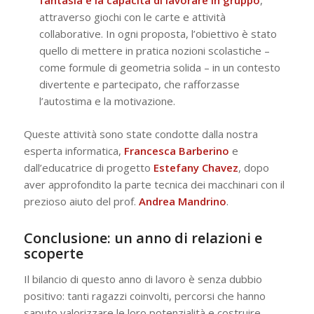
fantasia e la capacità di lavorare in gruppo
,
attraverso giochi con le carte e attività
collaborative. In ogni proposta, l’obiettivo è stato
quello di mettere in pratica nozioni scolastiche –
come formule di geometria solida – in un contesto
divertente e partecipato, che rafforzasse
l’autostima e la motivazione.
Queste attività sono state condotte dalla nostra
esperta informatica,
Francesca Barberino
e
dall’educatrice di progetto
Estefany
Chavez
, dopo
aver approfondito la parte tecnica dei macchinari con il
prezioso aiuto del prof.
Andrea Mandrino
.
Conclusione: un anno di relazioni e
scoperte
Il bilancio di questo anno di lavoro è senza dubbio
positivo: tanti ragazzi coinvolti, percorsi che hanno
saputo valorizzare le loro potenzialità e costruire