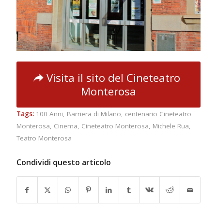
Visita il sito del Cineteatro
Monterosa
Tags:
100 Anni
,
Barriera di Milano
,
centenario Cineteatro
Monterosa
,
Cinema
,
Cineteatro Monterosa
,
Michele Rua
,
Teatro Monterosa
Condividi questo articolo