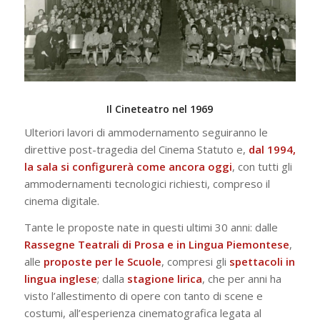
Il Cineteatro nel 1969
Ulteriori lavori di ammodernamento seguiranno le
direttive post-tragedia del Cinema Statuto e,
dal 1994,
la sala si configurerà come ancora oggi
, con tutti gli
ammodernamenti tecnologici richiesti, compreso il
cinema digitale.
Tante le proposte nate in questi ultimi 30 anni: dalle
Rassegne Teatrali di Prosa e in Lingua Piemontese
,
alle
proposte per le Scuole
, compresi gli
spettacoli in
lingua inglese
; dalla
stagione lirica
, che per anni ha
visto l’allestimento di opere con tanto di scene e
costumi, all’esperienza cinematografica legata al