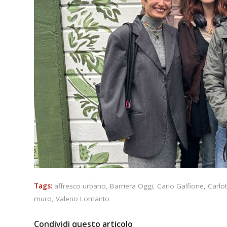
Tags:
affresco urbano
,
Barriera Oggi
,
Carlo Galfione
,
Carlo
muro
,
Valerio Lomanto
Condividi questo articolo