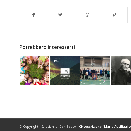
Potrebbero interessarti
© Copyright - Salesiani di Don Bosco -
Circoscrizione "Maria Ausiliatric