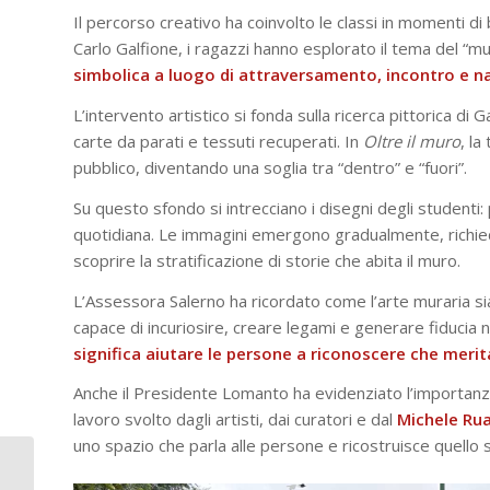
Il percorso creativo ha coinvolto le classi in momenti d
Carlo Galfione, i ragazzi hanno esplorato il tema del “
simbolica a luogo di attraversamento, incontro e n
L’intervento artistico si fonda sulla ricerca pittorica di
carte da parati e tessuti recuperati. In
Oltre il muro
, la
pubblico, diventando una soglia tra “dentro” e “fuori”.
Su questo sfondo si intrecciano i disegni degli studenti:
quotidiana. Le immagini emergono gradualmente, richie
scoprire la stratificazione di storie che abita il muro.
L’Assessora Salerno ha ricordato come l’arte muraria si
capace di incuriosire, creare legami e generare fiducia nei
significa aiutare le persone a riconoscere che merita
Anche il Presidente Lomanto ha evidenziato l’importanza 
lavoro svolto dagli artisti, dai curatori e dal
Michele Rua
uno spazio che parla alle persone e ricostruisce quello s
Borgomanero: due
giorni e notte a scuola