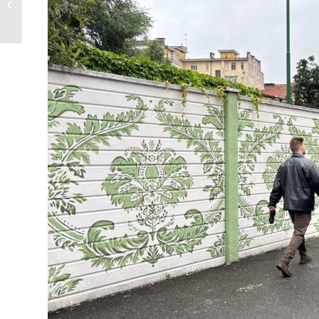
per prepararsi insieme
all’esame...