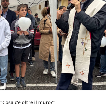
Cosa c’è oltre il muro?”