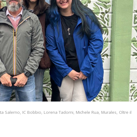
tta Salerno
,
IC Bobbio
,
Lorena Tadorni
,
Michele Rua
,
Murales
,
Oltre il