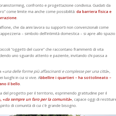
i brainstorming, confronto e progettazione condivisa. Guidati da
muro” come limite ma anche come possibilità:
da barriera fisica e
arrazione
.
 Galfione, che da anni lavora su supporti non convenzionali come
 tappezzeria – simbolo dell’intimità domestica – si apre allo spazio
 piccoli “oggetti del cuore” che raccontano frammenti di vita
dendo uno sguardo attento e paziente, invitando chi passa a
a «
una delle forme più affascinanti e complesse per una città
»,
 luoghi in cui si vive. A
bbellire i quartieri – ha sottolineato –
no il bello
.
del progetto per il territorio, esprimendo gratitudine per il
, «
da sempre un faro per la comunità
»
, capace oggi di restituir
pirito di comunità di cui c’è grande bisogno.