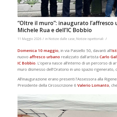
“Oltre il muro”: inaugurato l’affresco
Michele Rua e dell’IC Bobbio
/
/
11 Maggio 2026
in
Notizie dalle case
,
Notizie ispettoriali
Domenica 10 maggio
, in via Paisiello 50, davanti all’
Is
nuovo
affresco
urbano
realizzato dall’artista
Carlo Gal
IC Bobbio
. L’opera nasce all’interno di un percorso di 
muro dismesso dell’Oratorio in uno spazio rigenerato, ca
All’inaugurazione erano presenti l’Assessora alla Rigen
Presidente della Circoscrizione 6
Valerio Lomanto
, ch