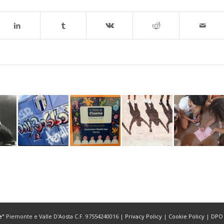
e"
Piemonte e Valle D'Aosta C.F. 97554240016 |
Privacy Policy
|
Cookie Policy
|
DPO