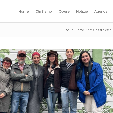
Home
Chi Siamo
Opere
Notizie
Agenda
Sei in:
Home
/
Notizie dalle case