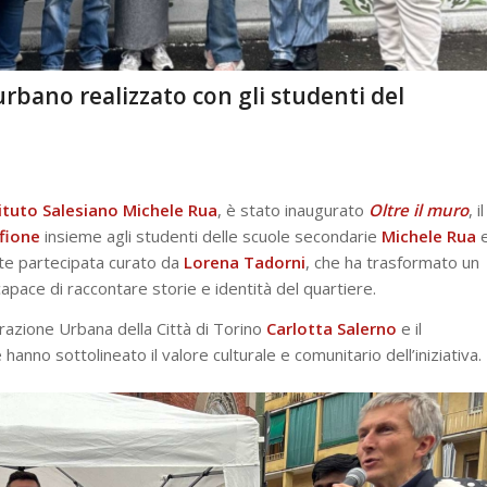
 urbano realizzato con gli studenti del
tituto Salesiano Michele Rua
, è stato inaugurato
Oltre il muro
, il
fione
insieme agli studenti delle scuole secondarie
Michele
Rua
arte partecipata curato da
Lorena Tadorni
, che ha trasformato un
pace di raccontare storie e identità del quartiere.
erazione Urbana della Città di Torino
Carlotta Salerno
e il
e hanno sottolineato il valore culturale e comunitario dell’iniziativa.