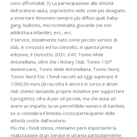
sono affrontabili. 3) La partecipazione alle attività
dell’oratorio aiuta, soprattutto nelle zone più disagiate,
a smorzare fenomeni sempre più diffusi quali: baby-
gang, bullismo, microcriminalità giovanile (se non
addirittura infantile), ecc., ecc.
Il Service, inizialmente nato come piccolo service di
club, è cresciuto ed ha coinvolto, in questa prima
edizione, il Distretto 2031, il RC Torino Mole
Antonelliana, oltre che i Rotary Club: Torino 150°
Anniversario, Torino Mole Antonelliana, Torino Nord,
Torino Nord Est. I fondi raccolti ad oggi superano €
7.000,00 euro (la raccolta è ancora in corso e alcuni
club stanno lanciando proprie iniziative per supportare
il progetto): cifra di per sé piccola, ma che inizia ad
avere un impatto su un percettibile numero di bambini,
se si considera il limitato costo/partecipante delle
attività svolte dall’oratorio.
Più che i fondi stessi, riteniamo però importante la
realizzazione di un Service in un’area particolarmente