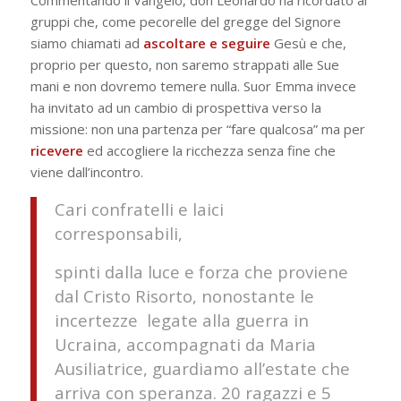
Commentando il Vangelo, don Leonardo ha ricordato ai
gruppi che, come pecorelle del gregge del Signore
siamo chiamati ad
ascoltare e seguire
Gesù e che,
proprio per questo, non saremo strappati alle Sue
mani e non dovremo temere nulla. Suor Emma invece
ha invitato ad un cambio di prospettiva verso la
missione: non una partenza per “fare qualcosa” ma per
ricevere
ed accogliere la ricchezza senza fine che
viene dall’incontro.
Cari confratelli e laici
corresponsabili,
spinti dalla luce e forza che proviene
dal Cristo Risorto, nonostante le
incertezze legate alla guerra in
Ucraina, accompagnati da Maria
Ausiliatrice, guardiamo all’estate che
arriva con speranza. 20 ragazzi e 5