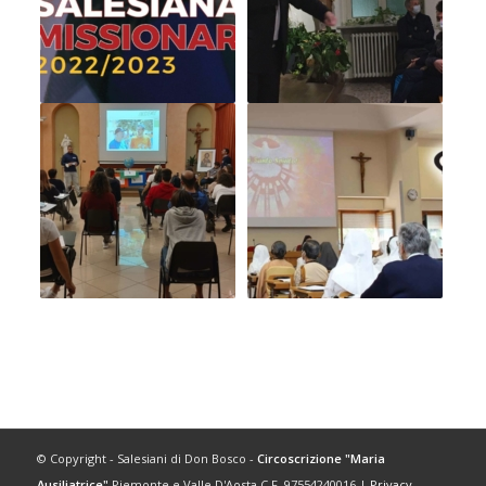
© Copyright - Salesiani di Don Bosco -
Circoscrizione "Maria
Ausiliatrice"
Piemonte e Valle D'Aosta C.F. 97554240016 |
Privacy