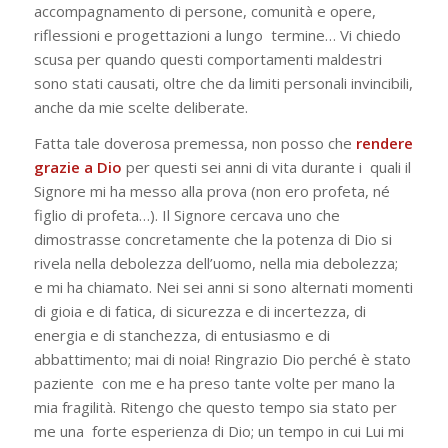
accompagnamento di persone, comunità e opere,
riflessioni e progettazioni a lungo termine… Vi chiedo
scusa per quando questi comportamenti maldestri
sono stati causati, oltre che da limiti personali invincibili,
anche da mie scelte deliberate.
Fatta tale doverosa premessa, non posso che
rendere
grazie a Dio
per questi sei anni di vita durante i quali il
Signore mi ha messo alla prova (
non ero profeta, né
figlio di profeta
…). Il Signore cercava uno che
dimostrasse concretamente che la potenza di Dio si
rivela nella debolezza dell’uomo, nella mia debolezza;
e mi ha chiamato. Nei sei anni si sono alternati momenti
di gioia e di fatica, di sicurezza e di incertezza, di
energia e di stanchezza, di entusiasmo e di
abbattimento; mai di noia! Ringrazio Dio perché è stato
paziente con me e ha preso tante volte per mano la
mia fragilità. Ritengo che questo tempo sia stato per
me una forte esperienza di Dio; un tempo in cui Lui mi