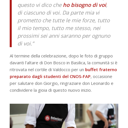
questo vi dico che
ho bisogno di voi
,
di ciascuno di voi. Da parte mia vi
prometto che tutte le mie forze, tutto
il mio tempo, tutto me stesso, nei
prossimi sei anni saranno per ognuno
di voi.”
Al termine della celebrazione, dopo le foto di gruppo
davanti l’altare di Don Bosco in Basilica, la comunità si è
ritrovata nel cortile di Valdocco per un
buffet fraterno
preparato dagli studenti del
CNOS-FAP
, occasione
per salutare don Giorgio, ringraziare don Leonardo e
condividere la gioia di questo nuovo inizio.