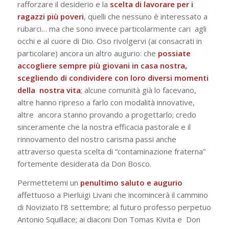
rafforzare il desiderio e la
scelta di lavorare per i
ragazzi più poveri
, quelli che nessuno è interessato a
rubarci… ma che sono invece particolarmente cari agli
occhi e al cuore di Dio. Oso rivolgervi (ai consacrati in
particolare) ancora un altro augurio: che
possiate
accogliere sempre più giovani in casa nostra,
scegliendo di condividere con loro diversi momenti
della nostra vita
; alcune comunità già lo facevano,
altre hanno ripreso a farlo con modalità innovative,
altre ancora stanno provando a progettarlo; credo
sinceramente che la nostra efficacia pastorale e il
rinnovamento del nostro carisma passi anche
attraverso questa scelta di “contaminazione fraterna”
fortemente desiderata da Don Bosco.
Permettetemi
un
penultimo saluto e augurio
affettuoso a Pierluigi Livani che incomincerà il cammino
di Noviziato l’8 settembre; al futuro professo perpetuo
Antonio Squillace; ai diaconi Don Tomas Kivita e Don