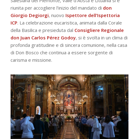
Salesiana del Piemonte, Valle d’Aosta e Lituania si è
riunita per accogliere l’inizio del mandato di
don
Giorgio Degiorgi
, nuovo
Ispettore dell’Ispettoria
ICP
. La celebrazione eucaristica, animata dalla Corale
della Basilica e presieduta dal
Consigliere Regionale
don Juan Carlos Pérez Godoy
, si è svolta in un clima di
profonda gratitudine e di sincera comunione, nella casa
di Don Bosco che continua a essere sorgente di
carisma e missione.