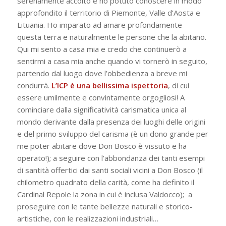
serenamente accolto e ho potuto conoscere in modo
approfondito il territorio di Piemonte, Valle d’Aosta e
Lituania. Ho imparato ad amare profondamente
questa terra e naturalmente le persone che la abitano.
Qui mi sento a casa mia e credo che continuerò a
sentirmi a casa mia anche quando vi tornerò in seguito,
partendo dal luogo dove l’obbedienza a breve mi
condurrà.
L’ICP è una bellissima ispettoria
, di cui
essere umilmente e convintamente orgogliosi! A
cominciare dalla significatività carismatica unica al
mondo derivante dalla presenza dei luoghi delle origini
e del primo sviluppo del carisma (è un dono grande per
me poter abitare dove Don Bosco è vissuto e ha
operato!); a seguire con l’abbondanza dei tanti esempi
di santità offertici dai santi sociali vicini a Don Bosco (il
chilometro quadrato della carità
, come ha definito il
Cardinal Repole la zona in cui è inclusa Valdocco); a
proseguire con le tante bellezze naturali e storico-
artistiche, con le realizzazioni industriali…