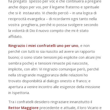
ha pregato spesso per voi; e che continuerà a pregare
anche dopo per voi, per il legame fraterno e spirituale
che si è instaurato. Vi chiedo perciò – in una logica di
reciprocità evangelica – di ricordarmi ogni tanto nella
vostra
preghiera, perché io possa svolgere secondo
la volontà di Dio il nuovo compito che mi è stato
affidato.
Ringrazio i miei confratelli uno per uno
, e non
perché con tutti io sia riuscito ad avere un rapporto
buono; ci sono state tensioni più esplicite con alcuni (mi
sembra poche) e tensioni rimaste più nascoste,
implicite, con altri. Vi ringrazio comunque però, perché
nella stragrande maggioranza delle relazioni ho
trovato disponibilità al dialogo onesto e franco; e
apertura a venire incontro alle esigenze della missione
in
Ispettoria.
Tra i confratelli desidero ringraziare innanzitutto il
Rettor
Maggiore
precedente e attuale, il loro Vicario e