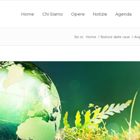
Home
Chi Siamo
Opere
Notizie
Agenda
Sei in:
Home
/
Notizie dalle case
/
Avi