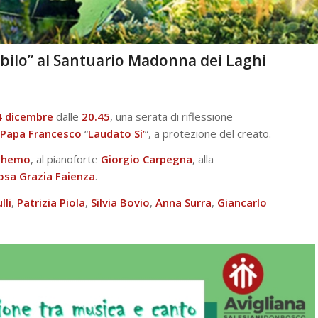
ubilo” al Santuario Madonna dei Laghi
4
dicembre
dalle
20.45
, una serata di riflessione
Papa
Francesco
“
Laudato Si’
“, a protezione del creato.
ghemo
, al pianoforte
Giorgio
Carpegna
, alla
osa
Grazia
Faienza
.
lli
,
Patrizia Piola
,
Silvia Bovio
,
Anna Surra
,
Giancarlo