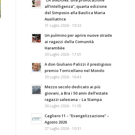
“LA SINDONE: una provocazione
all’intelligenza”, quarta edizione
del Simposio alla Basilica Maria
Ausiliatrice
31 Luglio 2026 - 10:32
Un pulmino per aprire nuove strade
ai ragazzi della Comunità
Harambèe
30 Luglio 2026 - 17:01
A don Giuliano Palizzi il prestigioso
premio Torricellano nel Mondo
30 Luglio 2026 - 16:43
Mezzo secolo dedicato ai più
giovani, a Bra i 50 anni dell’estate
ragazzi salesiana – La Stampa
30 Luglio 2026 - 11:05
Cagliero 11 – “Evangelizzazione” –
Agosto 2026
27 Luglio 2026 - 10:31