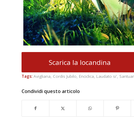
Scarica la locandina
Tags:
Avigliana
,
Cordis Jubilo
,
Enciclica
,
Laudato si'
,
Santuar
Condividi questo articolo