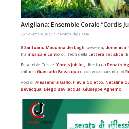
Avigliana: Ensemble Corale “Cordis J
/
28 Novembre 2022
in
Notizie dalle case
Il
Santuario
Madonna
dei
Laghi
pesenta,
domenica
tra
musica
e
canto
sui testi della
Lettera
Enciclica
di
Ensemble Corale “
Cordis Jubilo
“, diretta da
Renato
A
chitarra
Giancarlo
Bevacqua
e con voce narrante di
R
Voci di:
Alessandra Gallo
,
Flavia Goletto
,
Natalina Gu
Bevacqua
,
Diego Bevilacqua
,
Giuseppe
Aghemo
.