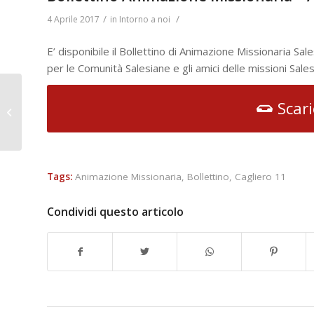
/
/
4 Aprile 2017
in
Intorno a noi
E’ disponibile il Bollettino di Animazione Missionaria Sal
per le Comunità Salesiane e gli amici delle missioni Sales
CS – Un presepe
Scari
pasquale per la
riapertura del Museo
Mariano di Torin...
Tags:
Animazione Missionaria
,
Bollettino
,
Cagliero 11
Condividi questo articolo