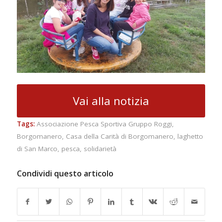
Vai alla notizia
Tags:
Associazione Pesca Sportiva Gruppo Roggi
,
Borgomanero
,
Casa della Carità di Borgomanero
,
laghetto
di San Marco
,
pesca
,
solidarietà
Condividi questo articolo