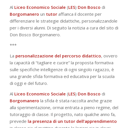
Al
Liceo Economico Sociale
(
LES
)
Don Bosco
di
Borgomanero
un
tutor
affianca il docente per
differenziare le strategie didattiche, personalizzandole
per i diversi alunni. Di seguito la notizia a cura del sito di
Don Bosco Borgomanero.
***
La
personalizzazione del percorso didattico
, ovvero
la capacità di “tagliare e cucire” la proposta formativa
sulle specifiche intelligenze di ogni singolo ragazzo, è
una grande sfida formativa ed educativa per la scuola
di oggi e del futuro.
Al
Liceo Economico Sociale
(
LES
)
Don
Bosco
di
Borgomanero
la sfida è stata raccolta anche grazie
alla sperimentazione, ormai entrata a pieno regime, del
tutoraggio di classe. Il progetto, nato qualche anno fa,
prevede
la presenza di un tutor
dell’apprendimento
in classe sia al mattino durante le lezioni sia in alcuni