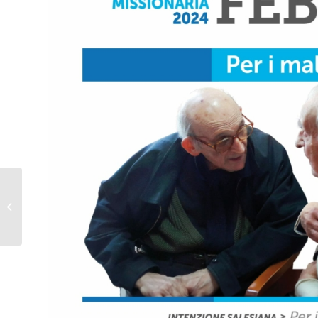
Open Day IUSTO: vieni
a conoscerci!