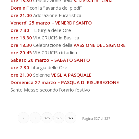
ore 18.30
Celebrazione della
S. Messa in “Cena
Domini”
con la “lavanda dei piedi”
ore 21.00
Adorazione Eucaristica
Venerdì 25 marzo –
VENERDI’ SANTO
ore 7.30
– Liturgia delle Ore
ore 16.30
VIA CRUCIS in Basilica
ore 18.30
Celebrazione della
PASSIONE DEL SIGNORE
ore 20.45
VIA CRUCIS cittadina
Sabato 26 marzo –
SABATO SANTO
ore 7.30
Liturgia delle Ore
ore 21.00
Solenne
VEGLIA PASQUALE
Domenica 27 marzo –
PASQUA DI RISURREZIONE
Sante Messe secondo l’orario festivo
«
‹
325
326
327
Pagina 327 di 327