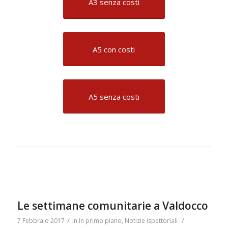
A3 senza costi
A5 con costi
A5 senza costi
Le settimane comunitarie a Valdocco
/
/
7 Febbraio 2017
in
In primo piano
,
Notizie ispettoriali