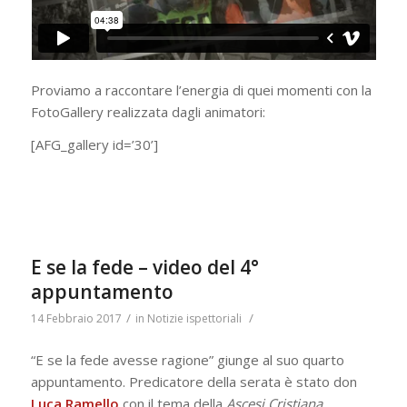
Proviamo a raccontare l’energia di quei momenti con la
FotoGallery realizzata dagli animatori:
[AFG_gallery id=’30’]
E se la fede – video del 4°
appuntamento
/
/
14 Febbraio 2017
in
Notizie ispettoriali
“E se la fede avesse ragione” giunge al suo quarto
appuntamento. Predicatore della serata è stato don
Luca Ramello
con il tema della
Ascesi Cristiana
.