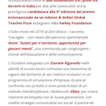
riconoscimenti come le
due nomination tra i primi tre
docenti in Italia
per due anni consecutivi: ora la
prestigiosa
candidatura alla 9ª edizione del premio
internazionale da un milione di dollari
Global
Teacher Prize
assegnato dalla
Varkey Foundation
.
«
Tutto iniziò nel 2019 al Don Bosco
– racconta
Travaglini –
con l’avvio del percorso sperimentale
Atom
, “
Azioni per il territorio, opportunità per
giovani menti
”, una community per congiungere i
mondi dell’educazione e della comunicazione.
L’iniziativa sviluppata con
Daniele
Riganello
nelle
attività di scuola-lavoro coinvolse una sessantina di
ragazzi del territorio di vari indirizzi scolastici in un
programma di simulazione d’impresa. Grazie al
confronto con Ja Italia si sono poste le basi di un
metodo interdisciplinare, ribattezzato
Vibes
, per creare
relazione ed empatia con le nuove generazioni, con
inedite strategie comunicative sui social. A partire da