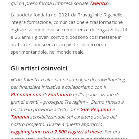
qui ha preso forma l’impresa sociale
Talentix
».
La società fondata nel 2021 da Travaglini e Riganello
integra formazione, comunicazione e trasformazione
digitale facendo leva su competenze dei ragazzi tra 14
e 25 anni. I giovani coinvolti possono così mettere in
pratica le conoscenze, acquisite col percorso
sperimentandole, nel mondo reale.
Gli artisti coinvolti
«C
on Talentix realizziamo campagne di crowdfunding
per finanziare iniziative e collaboriamo con il
Phenomenon
di
Fontaneto
nell’organizzazione di
grandi eventi – prosegue Travaglini –. Siamo riusciti a
portare in provincia artisti come
Gue Pequeno
e
Tananai
sensibilizzandoli sul carattere sociale del
nostro progetto. Grazie a questo approccio
raggiungiamo circa
2.500 ragazzi al mese
. Per ora
siamo attivi online in pagine social ma apriremo anche