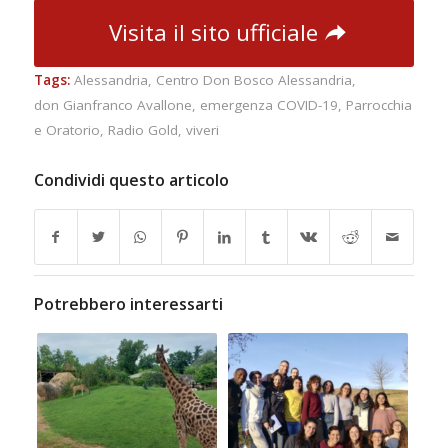
Visita il sito ufficiale
Tags:
Alessandria
,
Centro Don Bosco Alessandria
,
don Gianfranco Avallone
,
emergenza COVID-19
,
Parrocchia
e Oratorio
,
Radio Gold
,
viveri
Condividi questo articolo
Potrebbero interessarti