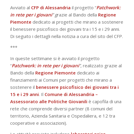
Avviato al
CFP
di
Alessandria
il progetto “
Patchwork:
in rete per i giovani
” g
razie al Bando della
Regione
Piemonte
dedicato ai progetti che mirano a sostenere
il benessere psicofisico dei giovani tra i 15 e i 29 anni.
Di seguito i dettagli nella notizia a cura del sito del CFP.
***
In queste settimane si è avviato il progetto
“
Patchwork: in rete per i giovani
”
, realizzato grazie al
Bando della
Regione Piemonte
dedicato ai
finanziamenti ai Comuni per progetti che mirano a
sostenere il
benessere psicofisico dei giovani tra i
15 e i 29 anni
. Il
Comune di Alessandria –
Assessorato alle Politiche Giovanili
è capofila di una
rete che comprende diversi partner (8 comuni del
territorio, Azienda Sanitaria e Ospedaliera, e 12 tra
cooperative e associazioni).
Le attività previste includono
laboratori psico-