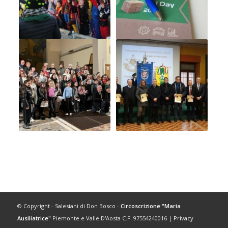
© Copyright - Salesiani di Don Bosco -
Circoscrizione "Maria
Ausiliatrice"
Piemonte e Valle D'Aosta C.F. 97554240016 |
Privacy