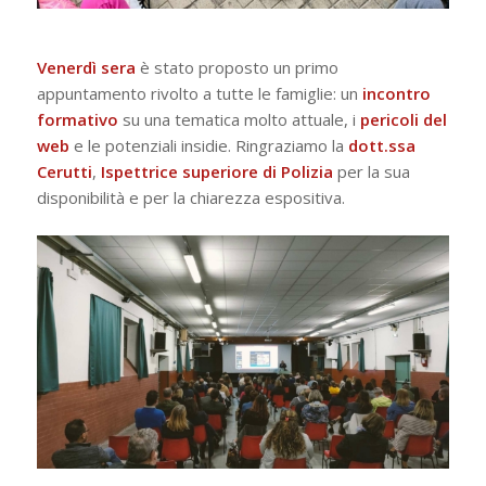
Venerdì sera
è stato proposto un primo
appuntamento rivolto a tutte le famiglie: un
incontro
formativo
su una tematica molto attuale, i
pericoli del
web
e le potenziali insidie. Ringraziamo la
dott.ssa
Cerutti
,
Ispettrice superiore di
Polizia
per la sua
disponibilità e per la chiarezza espositiva.