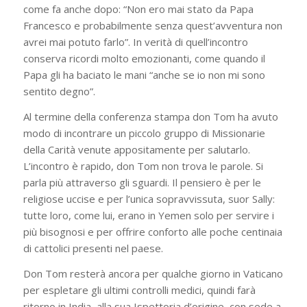
come fa anche dopo: “Non ero mai stato da Papa
Francesco e probabilmente senza quest’avventura non
avrei mai potuto farlo”. In verità di quell’incontro
conserva ricordi molto emozionanti, come quando il
Papa gli ha baciato le mani “anche se io non mi sono
sentito degno”.
Al termine della conferenza stampa don Tom ha avuto
modo di incontrare un piccolo gruppo di Missionarie
della Carità venute appositamente per salutarlo.
L’incontro è rapido, don Tom non trova le parole. Si
parla più attraverso gli sguardi. Il pensiero è per le
religiose uccise e per l’unica sopravvissuta, suor Sally:
tutte loro, come lui, erano in Yemen solo per servire i
più bisognosi e per offrire conforto alle poche centinaia
di cattolici presenti nel paese.
Don Tom resterà ancora per qualche giorno in Vaticano
per espletare gli ultimi controlli medici, quindi farà
ritorno in India, alla sua Ispettoria d’origine, con sede a