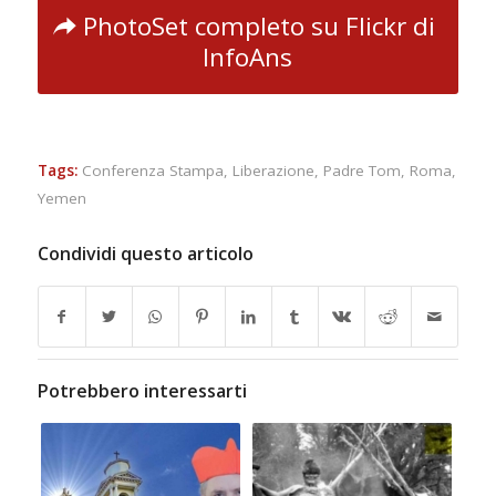
PhotoSet completo su Flickr di
InfoAns
Tags:
Conferenza Stampa
,
Liberazione
,
Padre Tom
,
Roma
,
Yemen
Condividi questo articolo
Potrebbero interessarti