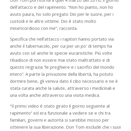
Don Tom poi ritorna a quel 4 marzo del 2016, il giorno
dell’attacco e del rapimento. “Non ho pianto, non ho
avuto paura, ho solo pregato Dio per le suore, per i
custodi e le altre vittime. Dio è stato molto
misericordioso con me”, racconta.
Specifica che nell’attacco i rapitori hanno portato via
anche il tabernacolo, per cui per un po’ di tempo ha
avuto con sé anche le specie eucaristiche. Più volte
ribadisce di non essere mai stato maltrattato e di
questo ringrazia “le preghiere e i sacrifici del mondo
intero”. A parte la privazione della libertà, ha potuto
dormire bene, gli veniva dato il cibo necessario e ne è
stata curata anche la salute, attraverso i medicinali e
una volta anche attraverso una visita medica.
“Il primo video è stato girato il giorno seguente al
rapimento” ed era funzionale a vedere se e chi tra
familiari, governi e autorità si sarebbe mosso per
ottenere la sua liberazione. Don Tom esclude che i suoi