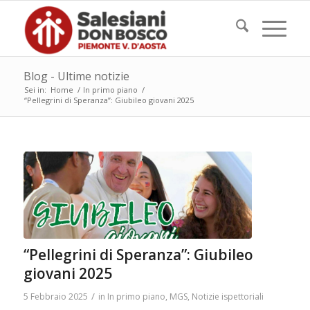
Blog - Ultime notizie
Sei in:
Home
/
In primo piano
/
“Pellegrini di Speranza”: Giubileo giovani 2025
“Pellegrini di Speranza”: Giubileo
giovani 2025
/
5 Febbraio 2025
in
In primo piano
,
MGS
,
Notizie ispettoriali