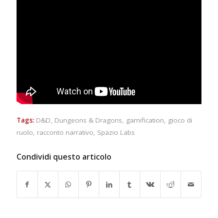
Tags:
D&D
,
Dungeons & Dragons
,
gamification
,
gioco di
ruolo
,
racconto narrativo
,
Spazio Labs
Condividi questo articolo