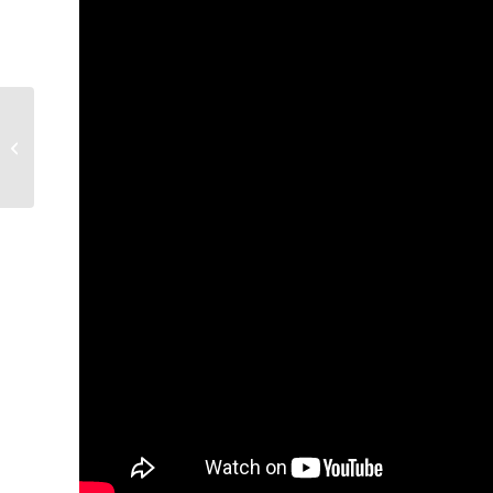
La testimonianza:
Yassin e il suo Spazio
Anch’io:
“Un’opportunità...