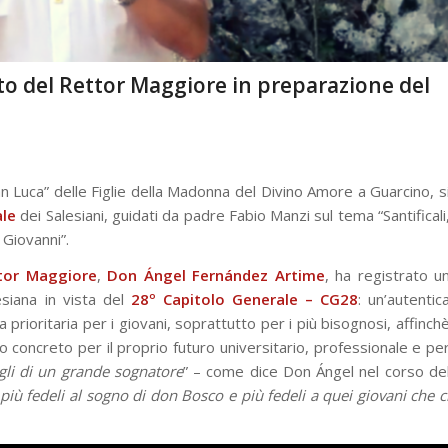
luto del Rettor Maggiore in preparazione del
an Luca” delle Figlie della Madonna del Divino Amore a Guarcino, s
ale
dei Salesiani, guidati da padre Fabio Manzi sul tema “Santificali
 Giovanni”.
tor Maggiore
,
Don Ángel Fernández Artime
, ha registrato u
esiana in vista del
28º Capitolo Generale – CG28
: un’autentic
 prioritaria per i giovani, soprattutto per i più bisognosi, affinch
to concreto per il proprio futuro universitario, professionale e pe
igli di un grande sognatore
” – come dice Don Ángel nel corso de
, più fedeli al sogno di don Bosco e più fedeli a quei giovani che c