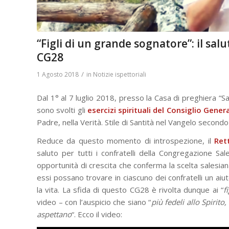
“Figli di un grande sognatore”: il sa
CG28
/
1 Agosto 2018
in
Notizie ispettoriali
Dal 1° al 7 luglio 2018, presso la Casa di preghiera “S
sono svolti gli
esercizi spirituali del Consiglio Gener
Padre, nella Verità. Stile di Santità nel Vangelo secondo
Reduce da questo momento di introspezione, il
Ret
saluto per tutti i confratelli della Congregazione Sal
opportunità di crescita che conferma la scelta salesiana
essi possano trovare in ciascuno dei confratelli un aiu
la vita. La sfida di questo CG28 è rivolta dunque ai “
f
video – con l’auspicio che siano “
più fedeli allo Spirito
aspettano
“. Ecco il video: