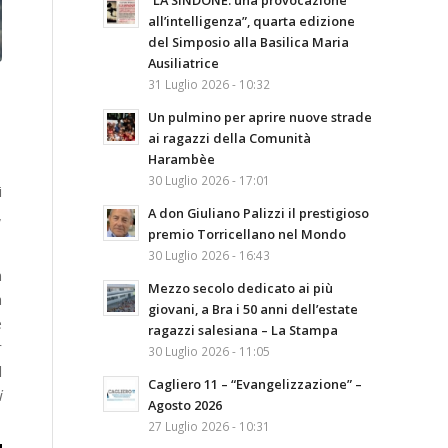
“LA SINDONE: una provocazione
all’intelligenza”, quarta edizione
del Simposio alla Basilica Maria
Ausiliatrice
31 Luglio 2026 - 10:32
Un pulmino per aprire nuove strade
ai ragazzi della Comunità
Harambèe
30 Luglio 2026 - 17:01
i
A don Giuliano Palizzi il prestigioso
,
premio Torricellano nel Mondo
30 Luglio 2026 - 16:43
n
Mezzo secolo dedicato ai più
a
giovani, a Bra i 50 anni dell’estate
è
ragazzi salesiana – La Stampa
r
30 Luglio 2026 - 11:05
l
Cagliero 11 – “Evangelizzazione” –
i
Agosto 2026
27 Luglio 2026 - 10:31