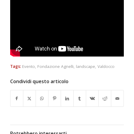
Tags:
Evento
,
Fondazione Agnelli
,
landscape
,
Valdocco
Condividi questo articolo
Potrebbero interessarti