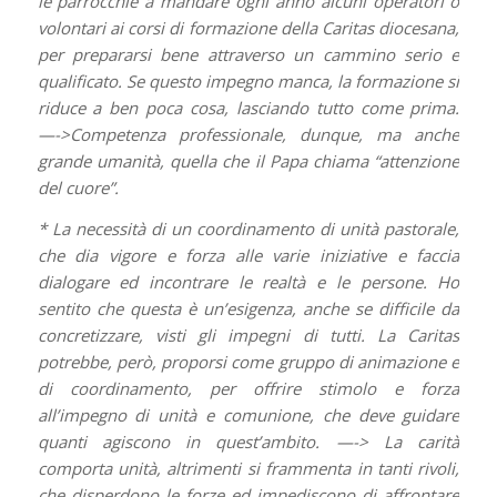
le parrocchie a mandare ogni anno alcuni operatori o
volontari ai corsi di formazione della Caritas diocesana,
per prepararsi bene attraverso un cammino serio e
qualificato. Se questo impegno manca, la formazione si
riduce a ben poca cosa, lasciando tutto come prima.
—->Competenza professionale, dunque, ma anche
grande umanità, quella che il Papa chiama “attenzione
del cuore”.
* La necessità di un coordinamento di unità pastorale,
che dia vigore e forza alle varie iniziative e faccia
dialogare ed incontrare le realtà e le persone. Ho
sentito che questa è un’esigenza, anche se difficile da
concretizzare, visti gli impegni di tutti. La Caritas
potrebbe, però, proporsi come gruppo di animazione e
di coordinamento, per offrire stimolo e forza
all’impegno di unità e comunione, che deve guidare
quanti agiscono in quest’ambito. —-> La carità
comporta unità, altrimenti si frammenta in tanti rivoli,
che disperdono le forze ed impediscono di affrontare