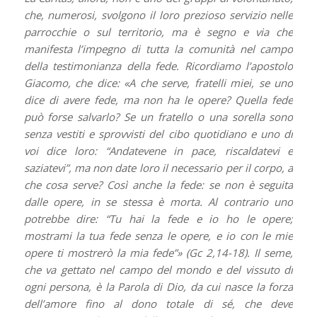
che, numerosi, svolgono il loro prezioso servizio nelle
parrocchie o sul territorio, ma è segno e via che
manifesta l’impegno di tutta la comunità nel campo
della testimonianza della fede. Ricordiamo l’apostolo
Giacomo, che dice: «A che serve, fratelli miei, se uno
dice di avere fede, ma non ha le opere? Quella fede
può forse salvarlo? Se un fratello o una sorella sono
senza vestiti e sprovvisti del cibo quotidiano e uno di
voi dice loro: “Andatevene in pace, riscaldatevi e
saziatevi”, ma non date loro il necessario per il corpo, a
che cosa serve? Così anche la fede: se non è seguita
dalle opere, in se stessa è morta. Al contrario uno
potrebbe dire: “Tu hai la fede e io ho le opere;
mostrami la tua fede senza le opere, e io con le mie
opere ti mostrerò la mia fede”» (Gc 2,14-18). Il seme,
che va gettato nel campo del mondo e del vissuto di
ogni persona, è la Parola di Dio, da cui nasce la forza
dell’amore fino al dono totale di sé, che deve