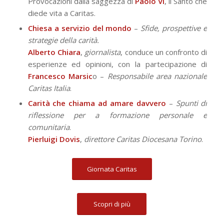
Provocazioni dalla saggezza di
Paolo VI
, il Santo che
diede vita a Caritas.
Chiesa a servizio del mondo
–
Sfide, prospettive e
strategie della carità.
Alberto Chiara
,
giornalista
, conduce un confronto di
esperienze ed opinioni, con la partecipazione di
Francesco Marsic
o –
Responsabile area nazionale
Caritas Italia
.
Carità che chiama ad amare davvero
–
Spunti di
riflessione per a formazione personale e
comunitaria
.
Pierluigi Dovis
,
direttore Caritas Diocesana Torino
.
Giornata Caritas
Scopri di più