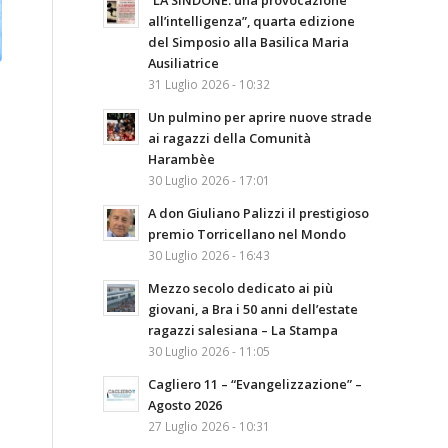
“LA SINDONE: una provocazione
all’intelligenza”, quarta edizione
del Simposio alla Basilica Maria
Ausiliatrice
31 Luglio 2026 - 10:32
Un pulmino per aprire nuove strade
ai ragazzi della Comunità
Harambèe
30 Luglio 2026 - 17:01
A don Giuliano Palizzi il prestigioso
premio Torricellano nel Mondo
30 Luglio 2026 - 16:43
Mezzo secolo dedicato ai più
giovani, a Bra i 50 anni dell’estate
ragazzi salesiana – La Stampa
30 Luglio 2026 - 11:05
Cagliero 11 – “Evangelizzazione” –
Agosto 2026
27 Luglio 2026 - 10:31