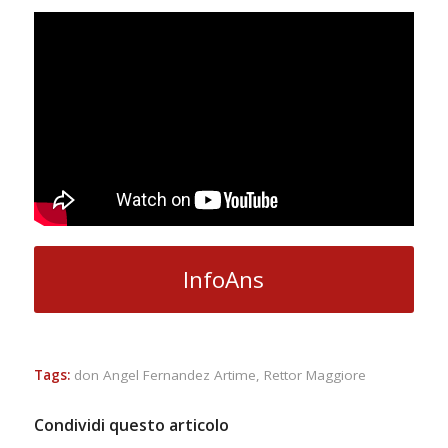
InfoAns
Tags:
don Angel Fernandez Artime
,
Rettor Maggiore
Condividi questo articolo