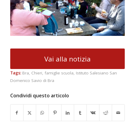
Vai alla notizia
Tags:
Bra
,
Chieri
,
famiglie scuola
,
Istituto Salesiano San
Domenico Savio di Bra
Condividi questo articolo