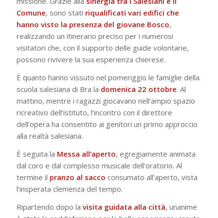
missione. Grazie alla
sinergia tra i Salesiani e il
Comune
, sono stati
riqualificati vari edifici che
hanno visto la presenza del giovane Bosco
,
realizzando un itinerario preciso per i numerosi
visitatori che, con il supporto delle guide volontarie,
possono rivivere la sua esperienza chierese.
È quanto hanno vissuto nel pomeriggio le famiglie della
scuola salesiana di Bra la
domenica 22 ottobre
. Al
mattino, mentre i ragazzi giocavano nell’ampio spazio
ricreativo dell’istituto, l’incontro con il direttore
dell’opera ha consentito ai genitori un primo approccio
alla realtà salesiana.
È seguita la
Messa
all’aperto
, egregiamente animata
dal coro e dal complesso musicale dell’oratorio. Al
termine il
pranzo al sacco
consumato all’aperto, vista
l’insperata clemenza del tempo.
Ripartendo dopo la
visita guidata alla città
, unanime