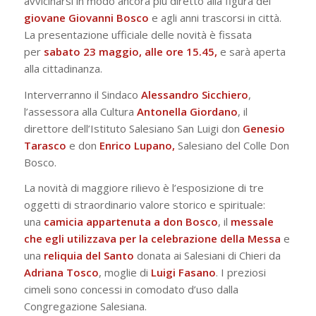
avvicinarsi in modo ancora più diretto alla figura del
giovane Giovanni Bosco
e agli anni trascorsi in città.
La presentazione ufficiale delle novità è fissata
per
sabato 23 maggio, alle ore 15.45,
e sarà aperta
alla cittadinanza.
Interverranno il Sindaco
Alessandro Sicchiero
,
l’assessora alla Cultura
Antonella Giordano
, il
direttore dell’Istituto Salesiano San Luigi don
Genesio
Tarasco
e don
Enrico Lupano,
Salesiano del Colle Don
Bosco.
La novità di maggiore rilievo è l’esposizione di tre
oggetti di straordinario valore storico e spirituale:
una
camicia appartenuta a don Bosco
, il
messale
che egli utilizzava per la celebrazione della Messa
e
una
reliquia del Santo
donata ai Salesiani di Chieri da
Adriana Tosco
, moglie di
Luigi
Fasano
. I preziosi
cimeli sono concessi in comodato d’uso dalla
Congregazione Salesiana.