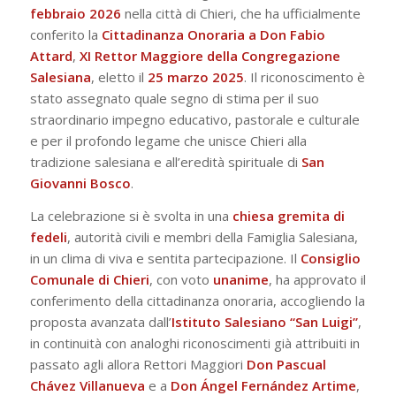
febbraio 2026
nella città di Chieri, che ha ufficialmente
conferito la
Cittadinanza Onoraria a Don Fabio
Attard
,
XI Rettor Maggiore della Congregazione
Salesiana
, eletto il
25 marzo 2025
. Il riconoscimento è
stato assegnato quale segno di stima per il suo
straordinario impegno educativo, pastorale e culturale
e per il profondo legame che unisce Chieri alla
tradizione salesiana e all’eredità spirituale di
San
Giovanni Bosco
.
La celebrazione si è svolta in una
chiesa gremita di
fedeli
, autorità civili e membri della Famiglia Salesiana,
in un clima di viva e sentita partecipazione. Il
Consiglio
Comunale di Chieri
, con voto
unanime
, ha approvato il
conferimento della cittadinanza onoraria, accogliendo la
proposta avanzata dall’
Istituto Salesiano “San Luigi”
,
in continuità con analoghi riconoscimenti già attribuiti in
passato agli allora Rettori Maggiori
Don Pascual
Chávez Villanueva
e a
Don Ángel Fernández Artime
,