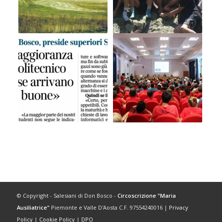
© Copyright - Salesiani di Don Bosco -
Circoscrizione "Maria
Ausiliatrice"
Piemonte e Valle D'Aosta C.F. 97554240016 |
Privacy
Policy
|
Cookie Policy
|
DPO