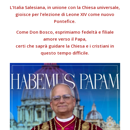
L’Italia Salesiana, in unione con la Chiesa universale,
gioisce per l’elezione di Leone XIV come nuovo
Pontefice.
Come Don Bosco, esprimiamo fedeltà e filiale
amore verso il Papa,
certi che saprà guidare la Chiesa e i cristiani in
questo tempo difficile.