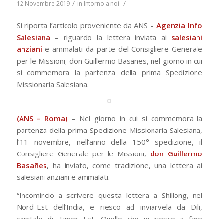
/
/
12 Novembre 2019
in
Intorno a noi
Si riporta l’articolo proveniente da ANS –
Agenzia Info
Salesiana
– riguardo la lettera inviata ai
salesiani
anziani
e ammalati da parte del Consigliere Generale
per le Missioni, don Guillermo Basañes, nel giorno in cui
si commemora la partenza della prima Spedizione
Missionaria Salesiana.
(ANS – Roma)
– Nel giorno in cui si commemora la
partenza della prima Spedizione Missionaria Salesiana,
l’11 novembre, nell’anno della 150° spedizione, il
Consigliere Generale per le Missioni,
don Guillermo
Basañes
, ha inviato, come tradizione, una lettera ai
salesiani anziani e ammalati.
“Incomincio a scrivere questa lettera a Shillong, nel
Nord-Est dell’India, e riesco ad inviarvela da Dili,
capitale di Timor Est. Quello che io riesco a fare