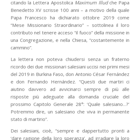
citando la Lettera Apostolica
Maximum Illud
che Papa
Benedetto XV scrisse 100 anni – a motivo della quale
Papa Francesco ha dichiarato ottobre 2019 come
“Mese Missionario Straordinario” – sottolinea il loro
contributo nel tenere acceso “il fuoco” della missione in
una Congregazione, e nella Chiesa, “costantemente in
cammino”.
La lettera non poteva chiudersi senza un fraterno
ricordo dei due missionari salesiani uccisi nei primi mesi
del 2019 in Burkina Faso, don Antonio César Fernández
e don Fernando Hernández. “Questi due martiri ci
aiutino davvero ad avvicinarci sempre di più alle
risposte più adeguate alla domanda cruciale del
prossimo Capitolo Generale 28°: ‘Quale salesiano…?’
Potremmo dire, un salesiano che viva in permanente
stato di martirio”.
Dei salesiani, cioè, “sempre e dappertutto pronti a
‘dare ragione della loro speranza’, ad irradiare la loro