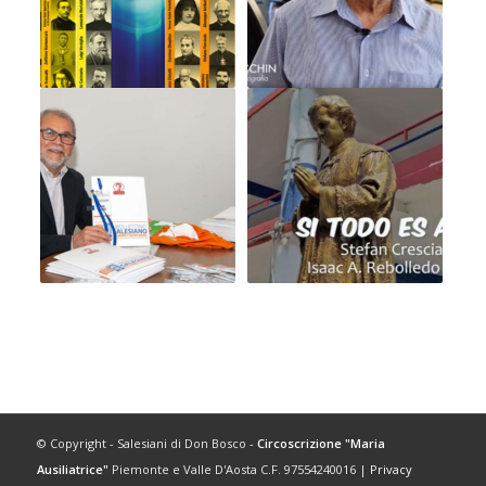
© Copyright - Salesiani di Don Bosco -
Circoscrizione "Maria
Ausiliatrice"
Piemonte e Valle D'Aosta C.F. 97554240016 |
Privacy