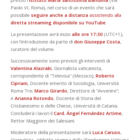
presso l’
Istituto Maria Santissima Bambina
(Via
Paolo VI, Roma), nel corso di un evento che sarà
possibile
seguire anche a distanza
assistendo alla
diretta streaming disponibile su YouTube
.
La presentazione avrà inizio
alle ore 17:30
(UTC+1),
con l’introduzione da parte di
don Giuseppe Costa
,
curatore del volume.
Successivamente sono previsti gli interventi di
Valentina Alazraki
, Giornalista vaticanista,
corrispondente di “Televisa” (Messico);
Roberto
Cipriani
, Docente emerito di Sociologia, Università
Roma Tre;
Marco Girardo
, Direttore di “Avvenire”;
e
Arianna Rotondo
, Docente di Storia del
Cristianesimo e delle Chiese, Università di Catania.
Concluderà i lavori il
Card. Ángel Fernández Artime
,
Rettor Maggiore dei Salesiani.
Moderatore della presentazione sarà
Luca Caruso
,
Giornalista, addetto stampa della “Fondazione Vaticana