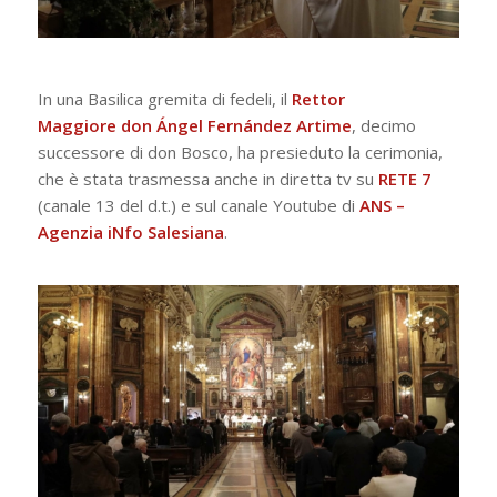
In una Basilica gremita di fedeli, il
Rettor
Maggiore
don Ángel Fernández Artime
, decimo
successore di don Bosco, ha presieduto la cerimonia,
che è stata trasmessa anche in diretta tv su
RETE 7
(canale 13 del d.t.) e sul canale Youtube di
ANS –
Agenzia iNfo Salesiana
.