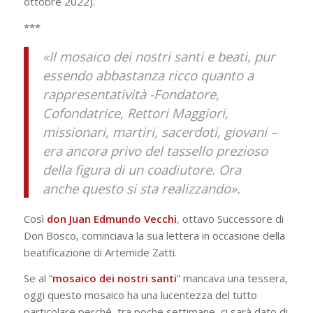
ottobre 2022).
***
«Il mosaico dei nostri santi e beati, pur
essendo abbastanza ricco quanto a
rappresentatività -Fondatore,
Cofondatrice, Rettori Maggiori,
missionari, martiri, sacerdoti, giovani –
era ancora privo del tassello prezioso
della figura di un coadiutore. Ora
anche questo si sta realizzando».
Così
don Juan Edmundo Vecchi
, ottavo Successore di
Don Bosco, cominciava la sua lettera in occasione della
beatificazione di Artemide Zatti.
Se al “
mosaico dei nostri santi
” mancava una tessera,
oggi questo mosaico ha una lucentezza del tutto
particolare perché, tra poche settimane, ci sarà dato di