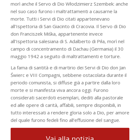
morì anche il Servo di Dio Włodzimierz Szembek: anche
nel suo caso furono i maltrattamenti a causarne la
morte. Tutti i Servi di Dio citati appartenevano
all’Ispettoria di San Giacinto di Cracovia. Il Servo di Dio
don Franciszek Miśka, appartenente invece
all’Ispettoria salesiana di S. Adalberto di Piła, morì nel
campo di concentramento di Dachau (Germania) il 30
maggio 1942 a seguito di maltrattamenti e torture.
La fama di santità e di martirio dei Servi di Dio don Jan
Świerc e VIII Compagni, sebbene ostacolata durante il
periodo comunista, si diffuse già a partire dalla loro
morte e si manifesta viva ancora oggi. Furono
considerati sacerdoti esemplari, dediti alla pastorale
ed alle opere di carità, affabili, sempre disponibili, in
tutto interessati a rendere gloria solo a Dio, per amore
del quale furono fedeli fino all’effusione del sangue.
Vai alla notizia