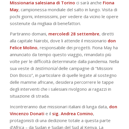
Missionaria salesiana di Torino
ci sarà anche
Fiona
May
, campionessa mondiale del salto in lungo. Visita di
pochi giorni, intensissimi, per vedere da vicino le opere
sostenute da migliaia di benefattori.
Partiranno domani,
mercoledì 28 settembre
, diretti
alla capitale Nairobi, dove li attende il missionario
don
Felice Molino
, responsabile dei progetti. Fiona May ha
annunciato da tempo questo viaggio, rimandato più
volte per le difficoltà determinate dalla pandemia. Nella
sua veste di
testimonial
delle campagne di “Missioni
Don Bosco”, in particolare di quelle legate al sostegno
delle mamme africane, desidera percorrere le tappe
degli interventi che i salesiani rivolgono ai ragazzi in
situazione di strada.
Incontreranno due missionari italiani di lunga data,
don
Vincenzo Donati
e il
sig. Andrea Comino
,
protagonisti di una dedizione totale a questa parte
d’Africa – da Sudan e Sudan del Sud al Kenya. La