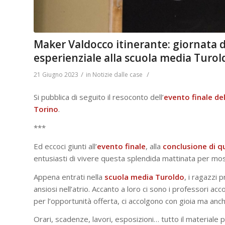
Maker Valdocco itinerante: giornata 
esperienziale alla scuola media Turol
/
/
21 Giugno 2023
in
Notizie dalle case
Si pubblica di seguito il resoconto dell’
evento finale de
Torino
.
***
Ed eccoci giunti all’
evento finale
, alla
conclusione di 
entusiasti di vivere questa splendida mattinata per most
Appena entrati nella
scuola
media
Turoldo
, i ragazzi 
ansiosi nell’atrio. Accanto a loro ci sono i professori acc
per l’opportunità offerta, ci accolgono con gioia ma anche
Orari, scadenze, lavori, esposizioni… tutto il material