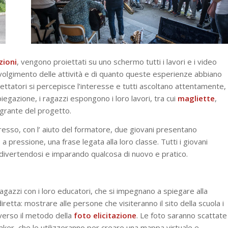
zioni
, vengono proiettati su uno schermo tutti i lavori e i video
svolgimento delle attività e di quanto queste esperienze abbiano
spettatori si percepisce l’interesse e tutti ascoltano attentamente,
egazione, i ragazzi espongono i loro lavori, tra cui
magliette
,
egrante del progetto.
 ingresso, con l’ aiuto del formatore, due giovani presentano
a pressione, una frase legata alla loro classe. Tutti i giovani
 divertendosi e imparando qualcosa di nuovo e pratico.
agazzi con i loro educatori, che si impegnano a spiegare alla
retta: mostrare alle persone che visiteranno il sito della scuola i
traverso il metodo della
foto elicitazione
. Le foto saranno scattate
maker, che le utilizzeranno per creare una mappa virtuale e