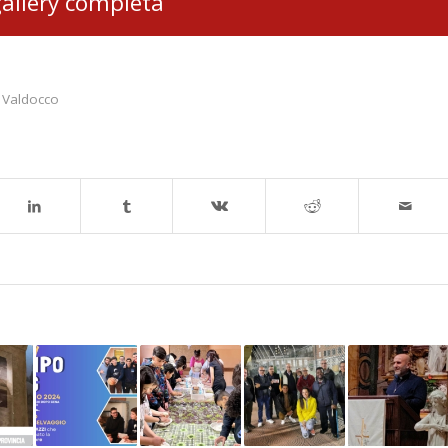
gallery completa
,
Valdocco