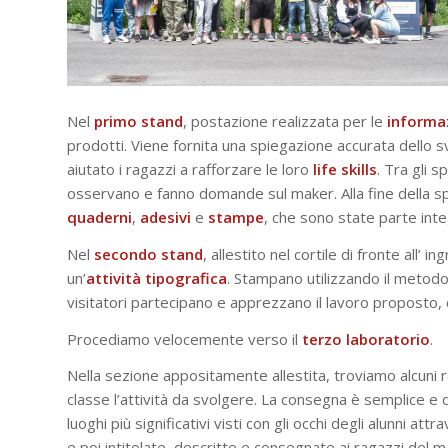
Nel
primo
stand
, postazione realizzata per le
informa
prodotti. Viene fornita una spiegazione accurata dello 
aiutato i ragazzi a rafforzare le loro
life
skills
. Tra gli 
osservano e fanno domande sul maker. Alla fine della spi
quaderni
,
adesivi
e
stampe
, che sono state parte int
Nel
secondo
stand
, allestito nel cortile di fronte all’
un’
attività
tipografica
. Stampano utilizzando il metodo 
visitatori partecipano e apprezzano il lavoro proposto,
Procediamo velocemente verso il
terzo
laboratorio
.
Nella sezione appositamente allestita, troviamo alcuni r
classe l’attività da svolgere. La consegna è semplice e di
luoghi più significativi visti con gli occhi degli alunni at
e poi intitolate, descritte e consegnate ai ragazzi del 