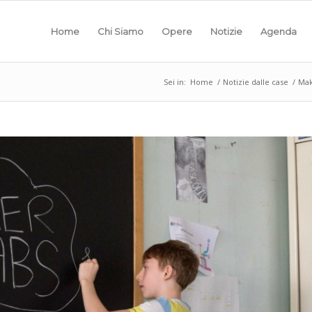
Home
Chi Siamo
Opere
Notizie
Agenda
Sei in:
Home
/
Notizie dalle case
/
Mak