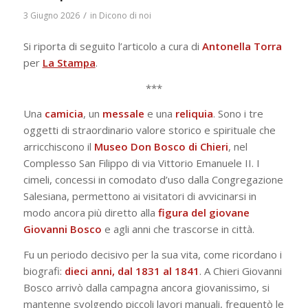
/
3 Giugno 2026
in
Dicono di noi
Si riporta di seguito l’articolo a cura di
Antonella
Torra
per
La Stampa
.
***
Una
camicia
, un
messale
e una
reliquia
. Sono i tre
oggetti di straordinario valore storico e spirituale che
arricchiscono il
Museo Don Bosco di Chieri
, nel
Complesso San Filippo di via Vittorio Emanuele II. I
cimeli, concessi in comodato d’uso dalla Congregazione
Salesiana, permettono ai visitatori di avvicinarsi in
modo ancora più diretto alla
figura del giovane
Giovanni Bosco
e agli anni che trascorse in città.
Fu un periodo decisivo per la sua vita, come ricordano i
biografi:
dieci anni, dal 1831 al 1841
. A Chieri Giovanni
Bosco arrivò dalla campagna ancora giovanissimo, si
mantenne svolgendo piccoli lavori manuali, frequentò le