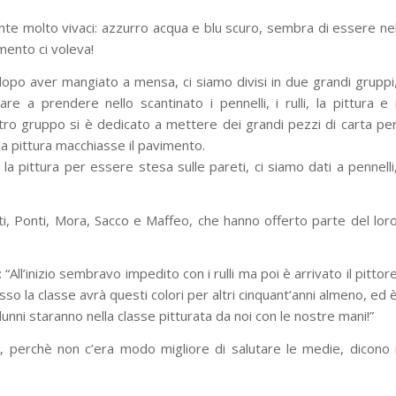
nte molto vivaci: azzurro acqua e blu scuro, sembra di essere ne
ento ci voleva!
dopo aver mangiato a mensa, ci siamo divisi in due grandi gruppi
re a prendere nello scantinato i pennelli, i rulli, la pittura e 
altro gruppo si è dedicato a mettere dei grandi pezzi di carta pe
la pittura macchiasse il pavimento.
a pittura per essere stesa sulle pareti, ci siamo dati a pennelli
tti, Ponti, Mora, Sacco e Maffeo, che hanno offerto parte del lor
All’inizio sembravo impedito con i rulli ma poi è arrivato il pittor
o la classe avrà questi colori per altri cinquant’anni almeno, ed 
nni staranno nella classe pitturata da noi con le nostre mani!”
A, perchè non c’era modo migliore di salutare le medie, dicono 