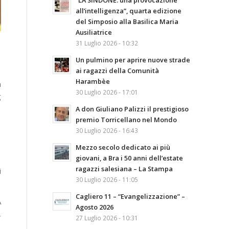
“LA SINDONE: una provocazione
all’intelligenza”, quarta edizione
del Simposio alla Basilica Maria
Ausiliatrice
31 Luglio 2026 - 10:32
Un pulmino per aprire nuove strade
ai ragazzi della Comunità
Harambèe
a
30 Luglio 2026 - 17:01
g
A don Giuliano Palizzi il prestigioso
premio Torricellano nel Mondo
30 Luglio 2026 - 16:43
Mezzo secolo dedicato ai più
giovani, a Bra i 50 anni dell’estate
ragazzi salesiana – La Stampa
i
30 Luglio 2026 - 11:05
Cagliero 11 – “Evangelizzazione” –
A
Agosto 2026
,
27 Luglio 2026 - 10:31