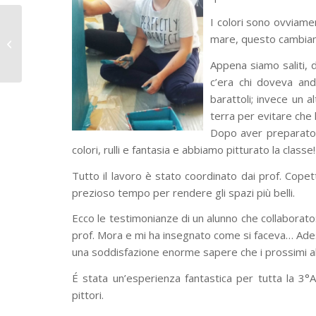
I colori sono ovviame
Buona Stoffa – Uno
strumento per
mare, questo cambiam
accompagnare i nostri
Appena siamo saliti, 
giovani nel loro...
c’era chi doveva anda
barattoli; invece un 
terra per evitare che 
Dopo aver preparato l
colori, rulli e fantasia e abbiamo pitturato la classe!
Tutto il lavoro è stato coordinato dai prof. Cope
prezioso tempo per rendere gli spazi più belli.
Ecco le testimonianze di un alunno che collaborato: “
prof. Mora e mi ha insegnato come si faceva… Adess
una soddisfazione enorme sapere che i prossimi alu
É stata un’esperienza fantastica per tutta la 3°
pittori.