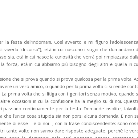
r la festa dell’indomani. Così avverto e mi figuro l’adolescenza
 di viverla “di corsa”), età in cui nascono i sogni che domandano d
o sia, età in cui nasce la curiosità che verrà poi rimpiazzata dall
 la forza, età in cui abbiamo più bisogno degli altri e quella in cu
nfusione che si prova quando si prova qualcosa per la prima volta. A
 avere un vero amico, o quando per la prima volta ci si rende cont
La prima volta che si litiga con i genitori senza motivo, quando s
altre occasioni in cui la confusione ha la meglio su di noi. Quest
ci passano continuamente per la testa. Domande insolite, talvolt
dea che l’unica cosa stupida sia non porsi alcuna domanda. E non s
mente di esse – e di noi -, con la frase condiscendente: sono cos
ltri tante volte non sanno dare risposte adeguate, perché le ver
 come sono le domande: solo così possono essere comprese 