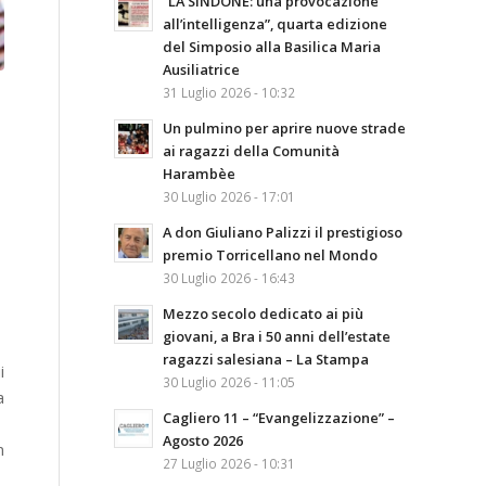
“LA SINDONE: una provocazione
all’intelligenza”, quarta edizione
del Simposio alla Basilica Maria
Ausiliatrice
31 Luglio 2026 - 10:32
Un pulmino per aprire nuove strade
ai ragazzi della Comunità
Harambèe
30 Luglio 2026 - 17:01
A don Giuliano Palizzi il prestigioso
premio Torricellano nel Mondo
30 Luglio 2026 - 16:43
Mezzo secolo dedicato ai più
giovani, a Bra i 50 anni dell’estate
ragazzi salesiana – La Stampa
i
30 Luglio 2026 - 11:05
a
Cagliero 11 – “Evangelizzazione” –
Agosto 2026
n
27 Luglio 2026 - 10:31