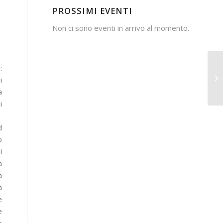
PROSSIMI EVENTI
Non ci sono eventi in arrivo al momento.
:
i
a
i
d
o
i
a
a
a
e
e
e