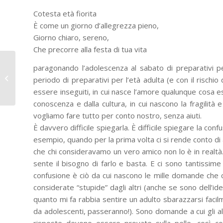
Cotesta età fiorita
È come un giorno d’allegrezza pieno,
Giorno chiaro, sereno,
Che precorre alla festa di tua vita
Pastorale Giovanile
paragonando l’adolescenza al sabato di preparativi pe
Asti: primo incontro
periodo di preparativi per l’età adulta (e con il rischio
consulta con don
essere inseguiti, in cui nasce l’amore qualunque cosa ess
Alberto Martelli
conoscenza e dalla cultura, in cui nascono la fragilità e
vogliamo fare tutto per conto nostro, senza aiuti.
È davvero difficile spiegarla. È difficile spiegare la co
esempio, quando per la prima volta ci si rende conto di
che chi consideravamo un vero amico non lo è in realtà. 
sente il bisogno di farlo e basta. E ci sono tantissime 
confusione è ciò da cui nascono le mille domande che 
considerate “stupide” dagli altri (anche se sono dell’i
quanto mi fa rabbia sentire un adulto sbarazzarsi facil
da adolescenti, passeranno!). Sono domande a cui gli a
risposte devono essere provate sulla pelle, così