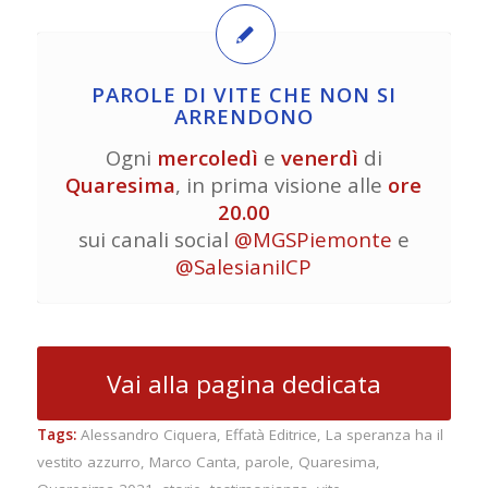
PAROLE DI VITE CHE NON SI
ARRENDONO
Ogni
mercoledì
e
venerdì
di
Quaresima
, in prima visione alle
ore
20.00
sui canali social
@MGSPiemonte
e
@SalesianiICP
Vai alla pagina dedicata
Tags:
Alessandro Ciquera
,
Effatà Editrice
,
La speranza ha il
vestito azzurro
,
Marco Canta
,
parole
,
Quaresima
,