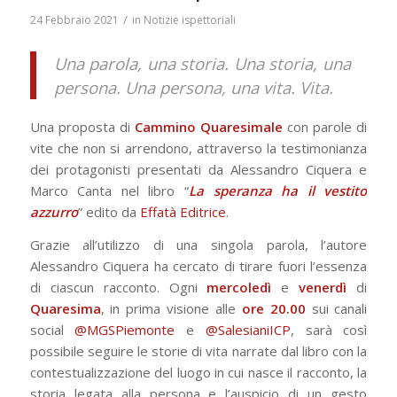
/
24 Febbraio 2021
in
Notizie ispettoriali
Una parola, una storia. Una storia, una
persona. Una persona, una vita. Vita.
Una proposta di
Cammino Quaresimale
con parole di
vite che non si arrendono, attraverso la testimonianza
dei protagonisti presentati da Alessandro Ciquera e
Marco Canta nel libro “
La speranza ha il vestito
azzurro
” edito da
Effatà Editrice
.
Grazie all’utilizzo di una singola parola, l’autore
Alessandro Ciquera ha cercato di tirare fuori l’essenza
di ciascun racconto. Ogni
mercoledì
e
venerdì
di
Quaresima
, in prima visione alle
ore 20.00
sui canali
social
@MGSPiemonte
e
@SalesianiICP
, sarà così
possibile seguire le storie di vita narrate dal libro con la
contestualizzazione del luogo in cui nasce il racconto, la
storia legata alla persona e l’auspicio di un gesto