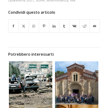
Quaresima 2021
,
storie
,
testimonianza
,
vite
Condividi questo articolo
Potrebbero interessarti