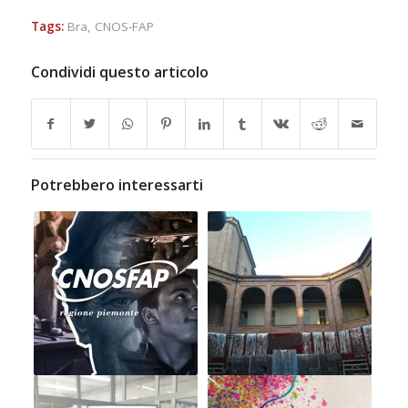
Tags:
Bra
,
CNOS-FAP
Condividi questo articolo
Potrebbero interessarti