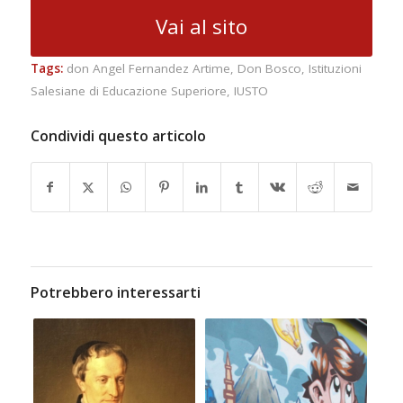
Vai al sito
Tags:
don Angel Fernandez Artime
,
Don Bosco
,
Istituzioni
Salesiane di Educazione Superiore
,
IUSTO
Condividi questo articolo
Potrebbero interessarti