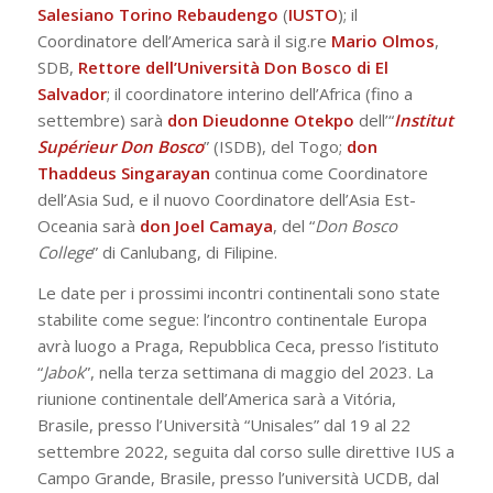
Salesiano Torino Rebaudengo
(
IUSTO
); il
Coordinatore dell’America sarà il sig.re
Mario Olmos
,
SDB,
Rettore dell’Università Don Bosco di El
Salvador
; il coordinatore interino dell’Africa (fino a
settembre) sarà
don Dieudonne Otekpo
dell’“
Institut
Supérieur Don Bosco
” (ISDB), del Togo;
don
Thaddeus Singarayan
continua come Coordinatore
dell’Asia Sud, e il nuovo Coordinatore dell’Asia Est-
Oceania sarà
don Joel Camaya
, del “
Don Bosco
College
” di Canlubang, di Filipine.
Le date per i prossimi incontri continentali sono state
stabilite come segue: l’incontro continentale Europa
avrà luogo a Praga, Repubblica Ceca, presso l’istituto
“
Jabok
”, nella terza settimana di maggio del 2023. La
riunione continentale dell’America sarà a Vitória,
Brasile, presso l’Università “Unisales” dal 19 al 22
settembre 2022, seguita dal corso sulle direttive IUS a
Campo Grande, Brasile, presso l’università UCDB, dal