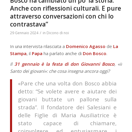
Bosco ha cambiato un po’ la storia.
Anche con riflessioni culturali. E pure
attraverso conversazioni con chi lo
contrastava”
/
29 Gennaio 2024
in
Dicono di noi
In una intervista rilasciata a
Domenico
Agasso
de
La
Stampa
, il
Papa
ha parlato anche di
Don
Bosco
.
Il
31 gennaio è la festa di don Giovanni Bosco
, «il
Santo dei giovani»: che cosa insegna ancora oggi?
«Pare che una volta don Bosco abbia
detto: “Se volete avere e aiutare dei
giovani buttate un pallone sulla
strada”. Il fondatore dei Salesiani e
delle Figlie di Maria Ausiliatrice è
stato capace di chiamare,
coinvolgere ed entusiasmare i