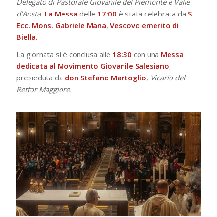
Delegato di Pastorale Giovanile del Piemonte e Valle
d’Aosta.
La Messa
delle
17:00
è stata celebrata da
S.
Ecc. Mons. Gabriele Mana
,
Vescovo emerito di
Biella.
La giornata si è conclusa alle
18:30
con una
Messa
dedicata al Movimento Giovanile Salesiano
,
presieduta da
don Stefano Martoglio
,
Vicario del
Rettor Maggiore.