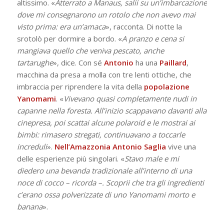
altissimo. «
Atterrato a Manaus, salii su un’imbarcazione
dove mi consegnarono un rotolo che non avevo mai
visto prima: era un’amaca
», racconta. Di notte la
srotolò per dormire a bordo. «
A pranzo e cena si
mangiava quello che veniva pescato, anche
tartarughe
», dice. Con sé
Antonio
ha una
Paillard
,
macchina da presa a molla con tre lenti ottiche, che
imbraccia per riprendere la vita della
popolazione
Yanomami
. «
Vivevano quasi completamente nudi in
capanne nella foresta. All’inizio scappavano davanti alla
cinepresa, poi scattai alcune polaroid e le mostrai ai
bimbi: rimasero stregati, continuavano a toccarle
increduli
».
Nell’Amazzonia
Antonio Saglia
vive una
delle esperienze più singolari. «
Stavo male e mi
diedero una bevanda tradizionale all’interno di una
noce di cocco – ricorda –. Scoprii che tra gli ingredienti
c’erano ossa polverizzate di uno Yanomami morto e
banana
».