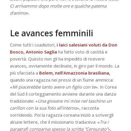
Ci arrivammo dopo molte ore e qualche patema
d’animo
».
Le avances femminili
Come tutti i coadiutori,
i laici salesiani voluti da Don
Bosco, Antonio Saglia
ha fatto voto di castità e
povertà. Questo non gli ha impedito di ricevere
avances, ovviamente declinate, in giro per il mondo. La
più sfacciata a
Belem, nell’Amazzonia brasiliana,
quando una ragazza nei pressi di un fiume ammicca:
«
Mi piacerebbe tanto avere un figlio con te
». In Corea
del Sud il corteggiamento avviene durante una danza
tradizionale: «
Una giovane mi mise nel taschino un
carillon con la sua foto all’interno
», racconta
sorridendo. Poi la ragazza coreana iniziò a scrivergli
alcune lettere, che il missionario traduceva: «
Tra i
paragrafi compariva spesso la scritta “Censurato”
»,