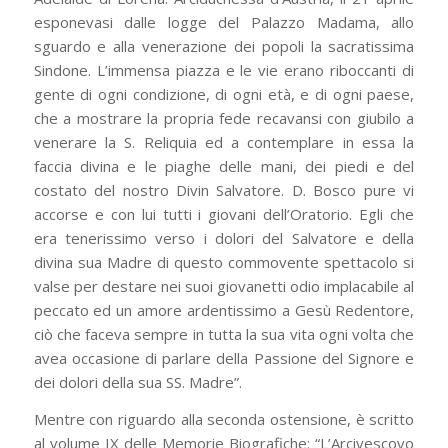
esponevasi dalle logge del Palazzo Madama, allo
sguardo e alla venerazione dei popoli la sacratissima
Sindone. L’immensa piazza e le vie erano riboccanti di
gente di ogni condizione, di ogni età, e di ogni paese,
che a mostrare la propria fede recavansi con giubilo a
venerare la S. Reliquia ed a contemplare in essa la
faccia divina e le piaghe delle mani, dei piedi e del
costato del nostro Divin Salvatore. D. Bosco pure vi
accorse e con lui tutti i giovani dell’Oratorio. Egli che
era tenerissimo verso i dolori del Salvatore e della
divina sua Madre di questo commovente spettacolo si
valse per destare nei suoi giovanetti odio implacabile al
peccato ed un amore ardentissimo a Gesù Redentore,
ciò che faceva sempre in tutta la sua vita ogni volta che
avea occasione di parlare della Passione del Signore e
dei dolori della sua SS. Madre”.
Mentre con riguardo alla seconda ostensione, è scritto
al volume IX delle Memorie Biografiche: “L’Arcivescovo