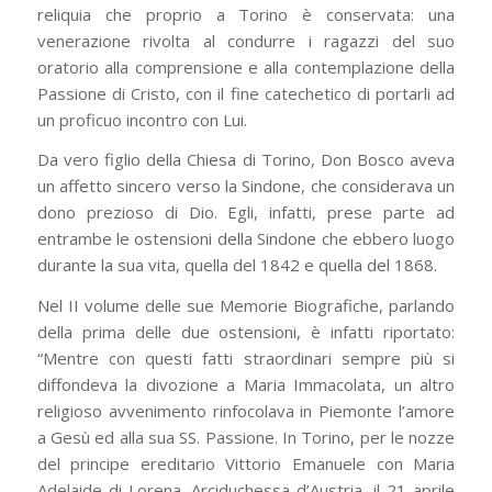
reliquia che proprio a Torino è conservata: una
venerazione rivolta al condurre i ragazzi del suo
oratorio alla comprensione e alla contemplazione della
Passione di Cristo, con il fine catechetico di portarli ad
un proficuo incontro con Lui.
Da vero figlio della Chiesa di Torino, Don Bosco aveva
un affetto sincero verso la Sindone, che considerava un
dono prezioso di Dio. Egli, infatti, prese parte ad
entrambe le ostensioni della Sindone che ebbero luogo
durante la sua vita, quella del 1842 e quella del 1868.
Nel II volume delle sue Memorie Biografiche, parlando
della prima delle due ostensioni, è infatti riportato:
“Mentre con questi fatti straordinari sempre più si
diffondeva la divozione a Maria Immacolata, un altro
religioso avvenimento rinfocolava in Piemonte l’amore
a Gesù ed alla sua SS. Passione. In Torino, per le nozze
del principe ereditario Vittorio Emanuele con Maria
Adelaide di Lorena. Arciduchessa d’Austria, il 21 aprile