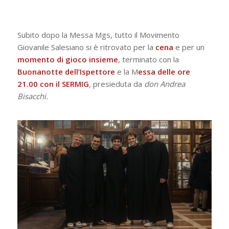
Subito dopo la Messa Mgs, tutto il Movimento
Giovanile Salesiano si è ritrovato per la
cena
e per un
momento di gioco insieme
, terminato con la
Buonanotte dell’Ispettore
e la M
essa delle ore
21.00 con il SERMIG
, presieduta da
don Andrea
Bisacchi.