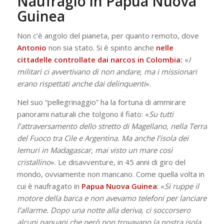
Naufragio in Papua Nuova
Guinea
Non c’è angolo del pianeta, per quanto remoto, dove
Antonio
non sia stato. Si è spinto anche
nelle
cittadelle controllate
dai narcos in Colombia:
«
I
militari ci avvertivano di non andare, ma i missionari
erano rispettati anche dai delinquenti
».
Nel suo “pellegrinaggio” ha la fortuna di ammirare
panorami naturali che tolgono il fiato: «
Su tutti
l’attraversamento dello stretto di Magellano, nella Terra
del Fuoco tra Cile e Argentina. Ma anche l’isola dei
lemuri in Madagascar, mai visto un mare così
cristallino
». Le disavventure, in 45 anni di giro del
mondo, ovviamente non mancano. Come quella volta in
cui è naufragato in
Papua Nuova Guinea
: «
Si ruppe il
motore della barca e non avevamo telefoni per lanciare
l’allarme. Dopo una notte alla deriva, ci soccorsero
alcuni papuani che però non trovavano la nostra isola.