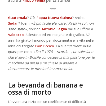
a cura di
Filippo Femìa
per La Stampa.
***
Guatemala
? C’è.
Papua Nuova Guinea
? Anche.
Sudan
? Idem. «
È più facile elencare i Paesi in cui non
sono stato
», sorride
Antonio Saglia
dal suo ufficio a
Valdocco
. Salesiano ed ex insegnate di grafica, 87
anni, ha girato il mondo per documentare la vita nelle
missioni targate
Don Bosco.
La sua “
carriera
” inizia
quasi per caso. «
Era il 1970 – ricorda –, un salesiano
che viveva in Brasile conosceva la mia passione per le
macchine da presa e mi chiese di andare a
documentare le missioni in Amazzonia
».
La bevanda di banana e
ossa di morto
L’avventura inizia con un coefficiente di difficoltà