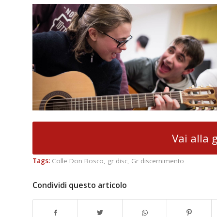
Vai alla 
Tags:
Colle Don Bosco
,
gr disc
,
Gr discernimento
Condividi questo articolo