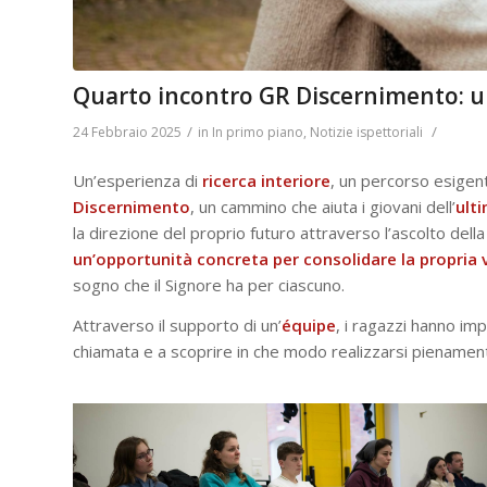
Quarto incontro GR Discernimento: un
/
/
24 Febbraio 2025
in
In primo piano
,
Notizie ispettoriali
Un’esperienza di
ricerca
interiore
, un percorso esige
Discernimento
, un cammino che aiuta i giovani dell’
ulti
la direzione del proprio futuro attraverso l’ascolto della
un’opportunità concreta per consolidare la propria v
sogno che il Signore ha per ciascuno.
Attraverso il supporto di un’
équipe
, i ragazzi hanno im
chiamata e a scoprire in che modo realizzarsi pienamente