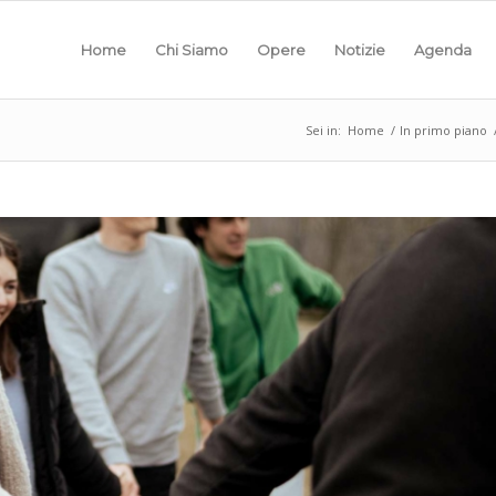
Home
Chi Siamo
Opere
Notizie
Agenda
Sei in:
Home
/
In primo piano