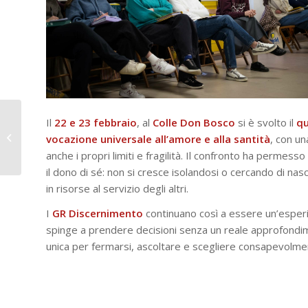
“Vicini di banco”: a
Il
22 e 23 febbraio
, al
Colle
Don Bosco
si è svolto il
qu
Casale il progetto che
vocazione universale all’amore e alla santità
, con un
contrasta la povertà
anche i propri limiti e fragilità. Il confronto ha perme
educativa...
il dono di sé: non si cresce isolandosi o cercando di 
in risorse al servizio degli altri.
I
GR Discernimento
continuano così a essere un’esperi
spinge a prendere decisioni senza un reale approfondi
unica per fermarsi, ascoltare e scegliere consapevolment