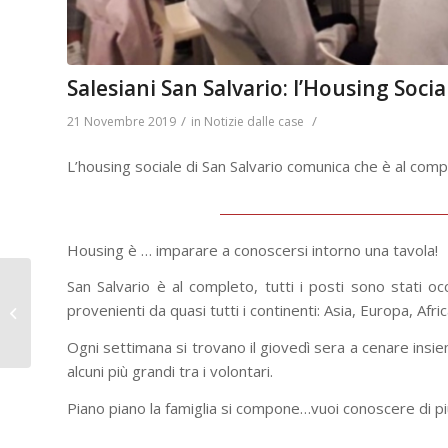
Salesiani San Salvario: l’Housing Socia
/
/
21 Novembre 2019
in
Notizie dalle case
L’housing sociale di San Salvario comunica che è al compl
Housing è … imparare a conoscersi intorno una tavola!
Don Bosco San
San Salvario è al completo, tutti i posti sono stati o
Salvario – Cep riunite
provenienti da quasi tutti i continenti: Asia, Europa, Afr
per camminare
insieme
Ogni settimana si trovano il giovedì sera a cenare insi
alcuni più grandi tra i volontari.
Piano piano la famiglia si compone…vuoi conoscere di 