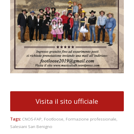
Visita il sito ufficiale
Tags:
CNOS-FAP
,
Footloose
,
Formazione professionale
,
Salesiani San Benigno