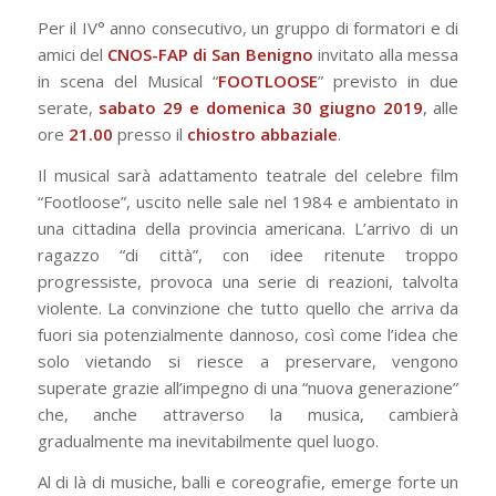
Per il IV° anno consecutivo, un gruppo di formatori e di
amici del
CNOS-FAP di San Benigno
invitato alla messa
in scena del Musical “
FOOTLOOSE
” previsto in due
serate,
sabato 29 e domenica 30 giugno 2019
, alle
ore
21.00
presso il
chiostro abbaziale
.
Il musical sarà adattamento teatrale del celebre film
“Footloose”, uscito nelle sale nel 1984 e ambientato in
una cittadina della provincia americana. L’arrivo di un
ragazzo “di città”, con idee ritenute troppo
progressiste, provoca una serie di reazioni, talvolta
violente. La convinzione che tutto quello che arriva da
fuori sia potenzialmente dannoso, così come l’idea che
solo vietando si riesce a preservare, vengono
superate grazie all’impegno di una “nuova generazione”
che, anche attraverso la musica, cambierà
gradualmente ma inevitabilmente quel luogo.
Al di là di musiche, balli e coreografie, emerge forte un