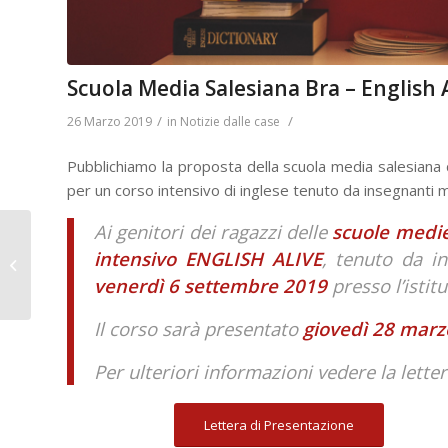
Scuola Media Salesiana Bra – English 
/
/
26 Marzo 2019
in
Notizie dalle case
Pubblichiamo la proposta della scuola media salesiana di
per un corso intensivo di inglese tenuto da insegnanti 
Ai genitori dei ragazzi delle
scuole medie
Lombriasco – Estate
intensivo ENGLISH ALIVE
, tenuto da i
2019 in bicicletta!
venerdì 6 settembre 2019
presso l’istit
Il corso sarà presentato
giovedì 28 marzo
Per ulteriori informazioni vedere la letter
Lettera di Presentazione